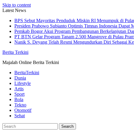
Skip to content
Latest News
BPS Sebut Mayoritas Penduduk Miskin RI Menumpuk di Pula
Presiden Prabowo Subianto Optimis Timnas Indonesia Dapat M
Pemkab Bogor Akui Program Pembangunan Berkelanjutan Da
PT BTN Gelar Program Tanam 2.500 Mangrove di Pulau Pra
Nanik S. Deyang Telah Resmi Mengundurkan Diri Sebagai K
Berita Terkini
Majalah Online Berita Terkini
BeritaTerkini
Dunia
Lifestyle
Artis
Sport
Bola
Tekno
Otomotif
Sehat