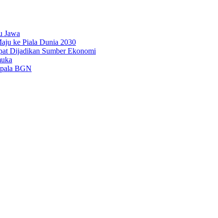
u Jawa
aju ke Piala Dunia 2030
pat Dijadikan Sumber Ekonomi
muka
epala BGN