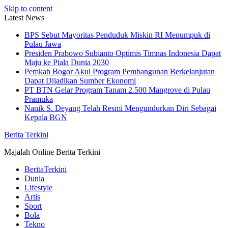
Skip to content
Latest News
BPS Sebut Mayoritas Penduduk Miskin RI Menumpuk di
Pulau Jawa
Presiden Prabowo Subianto Optimis Timnas Indonesia Dapat
Maju ke Piala Dunia 2030
Pemkab Bogor Akui Program Pembangunan Berkelanjutan
Dapat Dijadikan Sumber Ekonomi
PT BTN Gelar Program Tanam 2.500 Mangrove di Pulau
Pramuka
Nanik S. Deyang Telah Resmi Mengundurkan Diri Sebagai
Kepala BGN
Berita Terkini
Majalah Online Berita Terkini
BeritaTerkini
Dunia
Lifestyle
Artis
Sport
Bola
Tekno