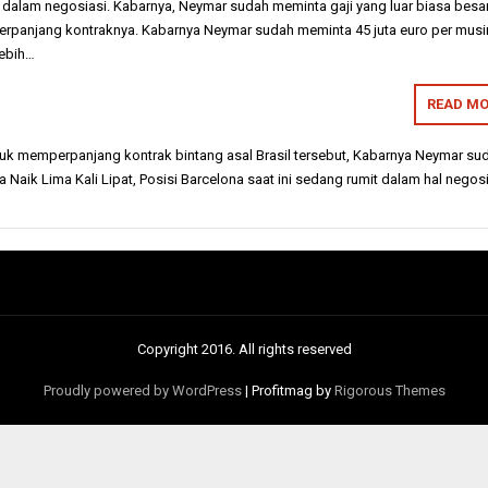
 dalam negosiasi. Kabarnya, Neymar sudah meminta gaji yang luar biasa besa
erpanjang kontraknya. Kabarnya Neymar sudah meminta 45 juta euro per mus
 lebih…
READ MO
k memperpanjang kontrak bintang asal Brasil tersebut
,
Kabarnya Neymar su
 Naik Lima Kali Lipat
,
Posisi Barcelona saat ini sedang rumit dalam hal negos
Copyright 2016. All rights reserved
Proudly powered by WordPress
|
Profitmag by
Rigorous Themes