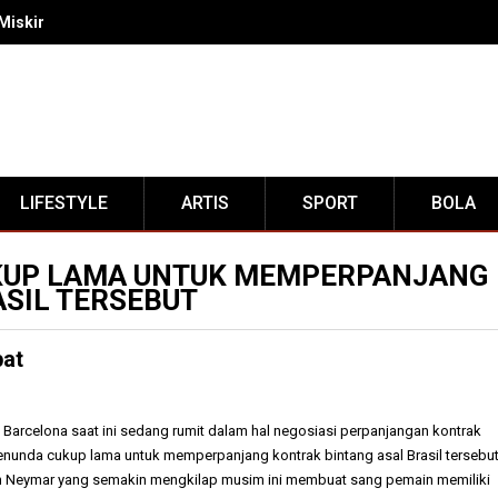
Miskin RI Menumpuk di Pulau Jawa
LIFESTYLE
ARTIS
SPORT
BOLA
KUP LAMA UNTUK MEMPERPANJANG
SIL TERSEBUT
pat
si Barcelona saat ini sedang rumit dalam hal negosiasi perpanjangan kontrak
nunda cukup lama untuk memperpanjang kontrak bintang asal Brasil tersebut
n Neymar yang semakin mengkilap musim ini membuat sang pemain memiliki