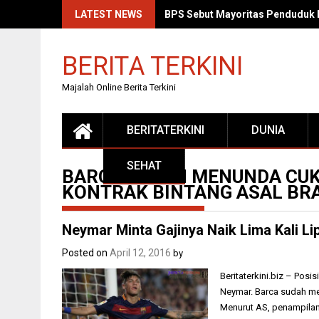
Skip
LATEST NEWS
BPS Sebut Mayoritas Penduduk 
to
content
BERITA TERKINI
Majalah Online Berita Terkini
BERITATERKINI
DUNIA
SEHAT
BARCA SUDAH MENUNDA CU
KONTRAK BINTANG ASAL BRA
Neymar Minta Gajinya Naik Lima Kali Li
Posted on
April 12, 2016
by
Beritaterkini.biz – Posi
Neymar. Barca sudah me
Menurut AS, penampila