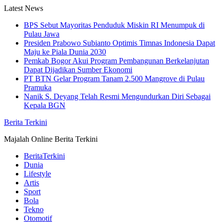
Skip
Latest News
to
BPS Sebut Mayoritas Penduduk Miskin RI Menumpuk di
content
Pulau Jawa
Presiden Prabowo Subianto Optimis Timnas Indonesia Dapat
Maju ke Piala Dunia 2030
Pemkab Bogor Akui Program Pembangunan Berkelanjutan
Dapat Dijadikan Sumber Ekonomi
PT BTN Gelar Program Tanam 2.500 Mangrove di Pulau
Pramuka
Nanik S. Deyang Telah Resmi Mengundurkan Diri Sebagai
Kepala BGN
Berita Terkini
Majalah Online Berita Terkini
BeritaTerkini
Dunia
Lifestyle
Artis
Sport
Bola
Tekno
Otomotif