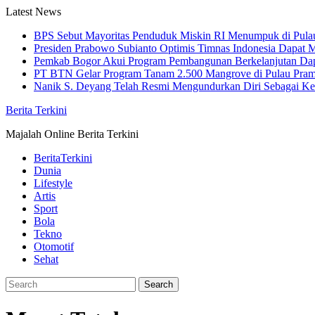
Skip
Latest News
to
BPS Sebut Mayoritas Penduduk Miskin RI Menumpuk di Pula
content
Presiden Prabowo Subianto Optimis Timnas Indonesia Dapat M
Pemkab Bogor Akui Program Pembangunan Berkelanjutan Da
PT BTN Gelar Program Tanam 2.500 Mangrove di Pulau Pra
Nanik S. Deyang Telah Resmi Mengundurkan Diri Sebagai K
Berita Terkini
Majalah Online Berita Terkini
BeritaTerkini
Dunia
Lifestyle
Artis
Sport
Bola
Tekno
Otomotif
Sehat