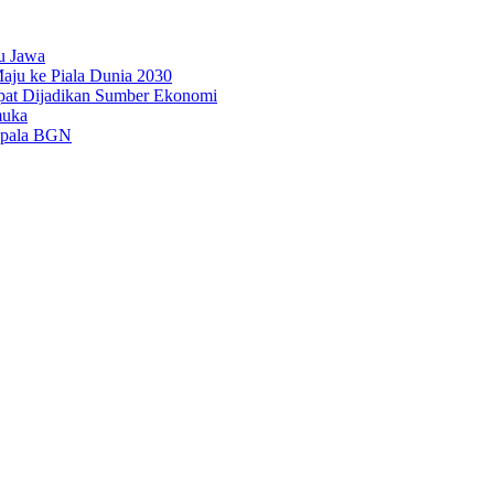
u Jawa
aju ke Piala Dunia 2030
pat Dijadikan Sumber Ekonomi
muka
epala BGN