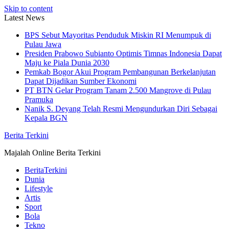
Skip to content
Latest News
BPS Sebut Mayoritas Penduduk Miskin RI Menumpuk di
Pulau Jawa
Presiden Prabowo Subianto Optimis Timnas Indonesia Dapat
Maju ke Piala Dunia 2030
Pemkab Bogor Akui Program Pembangunan Berkelanjutan
Dapat Dijadikan Sumber Ekonomi
PT BTN Gelar Program Tanam 2.500 Mangrove di Pulau
Pramuka
Nanik S. Deyang Telah Resmi Mengundurkan Diri Sebagai
Kepala BGN
Berita Terkini
Majalah Online Berita Terkini
BeritaTerkini
Dunia
Lifestyle
Artis
Sport
Bola
Tekno