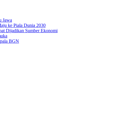
u Jawa
aju ke Piala Dunia 2030
pat Dijadikan Sumber Ekonomi
muka
epala BGN