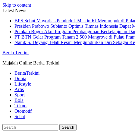
Skip to content
Latest News
BPS Sebut Mayoritas Penduduk Miskin RI Menumpuk di Pula
Presiden Prabowo Subianto Optimis Timnas Indonesia Dapat M
Pemkab Bogor Akui Program Pembangunan Berkelanjutan Da
PT BTN Gelar Program Tanam 2.500 Mangrove di Pulau Pra
Nanik S. Deyang Telah Resmi Mengundurkan Diri Sebagai K
Berita Terkini
Majalah Online Berita Terkini
BeritaTerkini
Dunia
Lifestyle
Artis
Sport
Bola
Tekno
Otomotif
Sehat