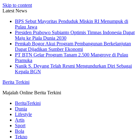
Skip to content
Latest News
BPS Sebut Mayoritas Penduduk Miskin RI Menumpuk di
Pulau Jawa
Presiden Prabowo Subianto Optimis Timnas Indonesia Dapat
Maju ke Piala Dunia 2030
Pemkab Bogor Akui Program Pembangunan Berkelanjutan
Dapat Dijadikan Sumber Ekonomi
PT BTN Gelar Program Tanam 2.500 Mangrove di Pulau
Pramuka
Nanik S. Deyang Telah Resmi Mengundurkan Diri Sebagai
Kepala BGN
Berita Terkini
Majalah Online Berita Terkini
BeritaTerkini
Dunia
Lifestyle
Artis
Sport
Bola
Tekno