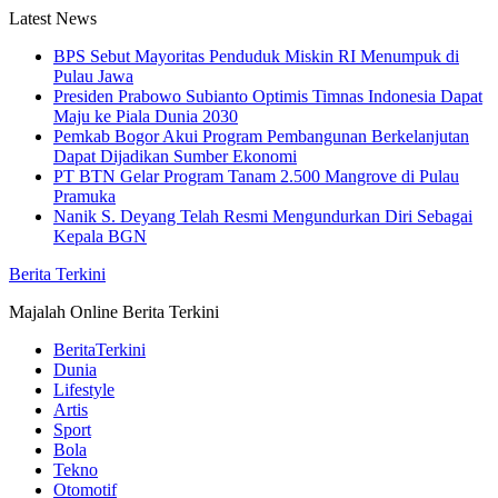
Skip
Latest News
to
BPS Sebut Mayoritas Penduduk Miskin RI Menumpuk di
content
Pulau Jawa
Presiden Prabowo Subianto Optimis Timnas Indonesia Dapat
Maju ke Piala Dunia 2030
Pemkab Bogor Akui Program Pembangunan Berkelanjutan
Dapat Dijadikan Sumber Ekonomi
PT BTN Gelar Program Tanam 2.500 Mangrove di Pulau
Pramuka
Nanik S. Deyang Telah Resmi Mengundurkan Diri Sebagai
Kepala BGN
Berita Terkini
Majalah Online Berita Terkini
BeritaTerkini
Dunia
Lifestyle
Artis
Sport
Bola
Tekno
Otomotif