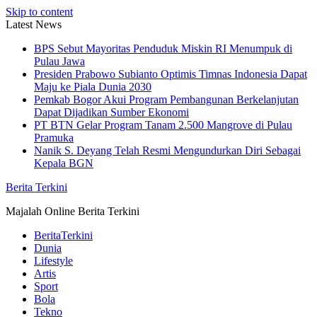
Skip to content
Latest News
BPS Sebut Mayoritas Penduduk Miskin RI Menumpuk di
Pulau Jawa
Presiden Prabowo Subianto Optimis Timnas Indonesia Dapat
Maju ke Piala Dunia 2030
Pemkab Bogor Akui Program Pembangunan Berkelanjutan
Dapat Dijadikan Sumber Ekonomi
PT BTN Gelar Program Tanam 2.500 Mangrove di Pulau
Pramuka
Nanik S. Deyang Telah Resmi Mengundurkan Diri Sebagai
Kepala BGN
Berita Terkini
Majalah Online Berita Terkini
BeritaTerkini
Dunia
Lifestyle
Artis
Sport
Bola
Tekno