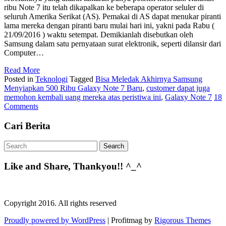
ribu Note 7 itu telah dikapalkan ke beberapa operator seluler di
seluruh Amerika Serikat (AS). Pemakai di AS dapat menukar piranti
lama mereka dengan piranti baru mulai hari ini, yakni pada Rabu (
21/09/2016 ) waktu setempat. Demikianlah disebutkan oleh
Samsung dalam satu pernyataan surat elektronik, seperti dilansir dari
Computer…
Read More
Posted in
Teknologi
Tagged
Bisa Meledak Akhirnya Samsung
Menyiapkan 500 Ribu Galaxy Note 7 Baru
,
customer dapat juga
memohon kembali uang mereka atas peristiwa ini
,
Galaxy Note 7
18
Comments
Cari Berita
Like and Share, Thankyou!! ^_^
Copyright 2016. All rights reserved
Proudly powered by WordPress
|
Profitmag by
Rigorous Themes