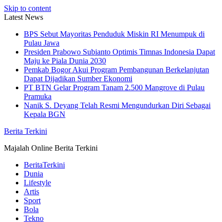
Skip to content
Latest News
BPS Sebut Mayoritas Penduduk Miskin RI Menumpuk di
Pulau Jawa
Presiden Prabowo Subianto Optimis Timnas Indonesia Dapat
Maju ke Piala Dunia 2030
Pemkab Bogor Akui Program Pembangunan Berkelanjutan
Dapat Dijadikan Sumber Ekonomi
PT BTN Gelar Program Tanam 2.500 Mangrove di Pulau
Pramuka
Nanik S. Deyang Telah Resmi Mengundurkan Diri Sebagai
Kepala BGN
Berita Terkini
Majalah Online Berita Terkini
BeritaTerkini
Dunia
Lifestyle
Artis
Sport
Bola
Tekno