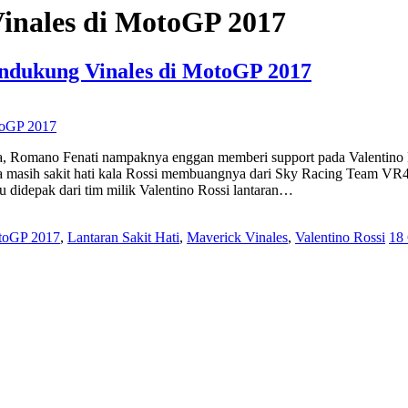
inales di MotoGP 2017
endukung Vinales di MotoGP 2017
talia, Romano Fenati nampaknya enggan memberi support pada Valentin
a masih sakit hati kala Rossi membuangnya dari Sky Racing Team VR46
 didepak dari tim milik Valentino Rossi lantaran…
otoGP 2017
,
Lantaran Sakit Hati
,
Maverick Vinales
,
Valentino Rossi
18