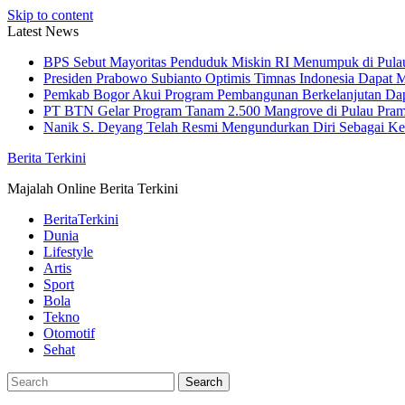
Skip to content
Latest News
BPS Sebut Mayoritas Penduduk Miskin RI Menumpuk di Pula
Presiden Prabowo Subianto Optimis Timnas Indonesia Dapat M
Pemkab Bogor Akui Program Pembangunan Berkelanjutan Da
PT BTN Gelar Program Tanam 2.500 Mangrove di Pulau Pra
Nanik S. Deyang Telah Resmi Mengundurkan Diri Sebagai K
Berita Terkini
Majalah Online Berita Terkini
BeritaTerkini
Dunia
Lifestyle
Artis
Sport
Bola
Tekno
Otomotif
Sehat