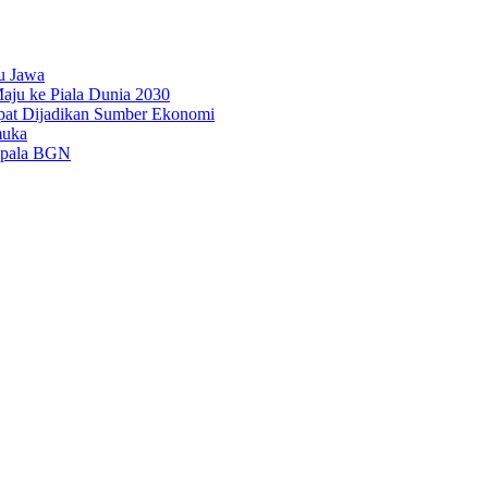
u Jawa
aju ke Piala Dunia 2030
pat Dijadikan Sumber Ekonomi
muka
epala BGN