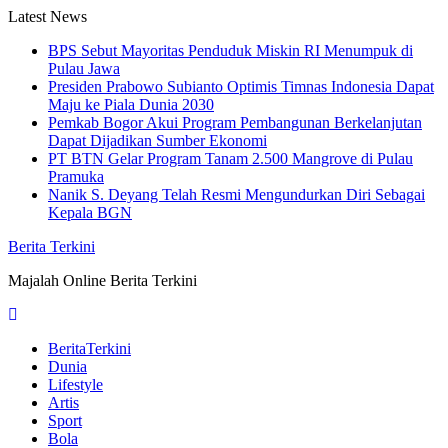
Skip
Latest News
to
BPS Sebut Mayoritas Penduduk Miskin RI Menumpuk di
content
Pulau Jawa
Presiden Prabowo Subianto Optimis Timnas Indonesia Dapat
Maju ke Piala Dunia 2030
Pemkab Bogor Akui Program Pembangunan Berkelanjutan
Dapat Dijadikan Sumber Ekonomi
PT BTN Gelar Program Tanam 2.500 Mangrove di Pulau
Pramuka
Nanik S. Deyang Telah Resmi Mengundurkan Diri Sebagai
Kepala BGN
Berita Terkini
Majalah Online Berita Terkini
BeritaTerkini
Dunia
Lifestyle
Artis
Sport
Bola