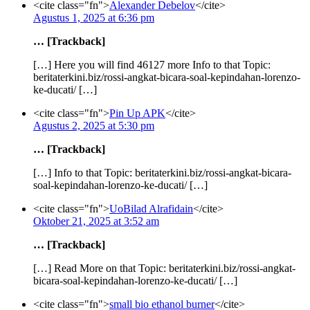
<cite class="fn">
Alexander Debelov
</cite>
Agustus 1, 2025 at 6:36 pm
… [Trackback]
[…] Here you will find 46127 more Info to that Topic:
beritaterkini.biz/rossi-angkat-bicara-soal-kepindahan-lorenzo-
ke-ducati/ […]
<cite class="fn">
Pin Up APK
</cite>
Agustus 2, 2025 at 5:30 pm
… [Trackback]
[…] Info to that Topic: beritaterkini.biz/rossi-angkat-bicara-
soal-kepindahan-lorenzo-ke-ducati/ […]
<cite class="fn">
UoBilad Alrafidain
</cite>
Oktober 21, 2025 at 3:52 am
… [Trackback]
[…] Read More on that Topic: beritaterkini.biz/rossi-angkat-
bicara-soal-kepindahan-lorenzo-ke-ducati/ […]
<cite class="fn">
small bio ethanol burner
</cite>