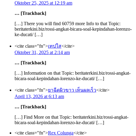
Oktober 25, 2025 at 12:19 am
… [Trackback]
[…] There you will find 60759 more Info to that Topic:
beritaterkini.biz/rossi-angkat-bicara-soal-kepindahan-lorenzo-
ke-ducati/ […]
<cite class="fn">
เทปใส
</cite>
Oktober 31, 2025 at 2:14 am
… [Trackback]
[…] Information on that Topic: beritaterkini.biz/rossi-angkat-
bicara-soal-kepindahan-lorenzo-ke-ducati/ […]
<cite class="fn">
ยาฉีดผิวขาว เห็นผลเร็ว
</cite>
April 13, 2026 at 6:13 am
… [Trackback]
[…] Find More on that Topic: beritaterkini.biz/rossi-angkat-
bicara-soal-kepindahan-lorenzo-ke-ducati/ […]
<cite class="fn">
Rex Colunga
</cite>