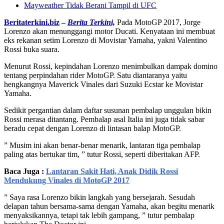
Mayweather Tidak Berani Tampil di UFC
Beritaterkini.biz
–
Berita Terkini,
Pada MotoGP 2017, Jorge
Lorenzo akan menunggangi motor Ducati. Kenyataan ini membuat
eks rekanan setim Lorenzo di Movistar Yamaha, yakni Valentino
Rossi buka suara.
Menurut Rossi, kepindahan Lorenzo menimbulkan dampak domino
tentang perpindahan rider MotoGP. Satu diantaranya yaitu
hengkangnya Maverick Vinales dari Suzuki Ecstar ke Movistar
Yamaha.
Sedikit pergantian dalam daftar susunan pembalap unggulan bikin
Rossi merasa ditantang. Pembalap asal Italia ini juga tidak sabar
beradu cepat dengan Lorenzo di lintasan balap MotoGP.
” Musim ini akan benar-benar menarik, lantaran tiga pembalap
paling atas bertukar tim, ” tutur Rossi, seperti diberitakan AFP.
Baca Juga :
Lantaran Sakit Hati, Anak Didik Rossi
Mendukung Vinales di MotoGP 2017
” Saya rasa Lorenzo bikin langkah yang bersejarah. Sesudah
delapan tahun bersama-sama dengan Yamaha, akan begitu menarik
menyaksikannya, tetapi tak lebih gampang, ” tutur pembalap