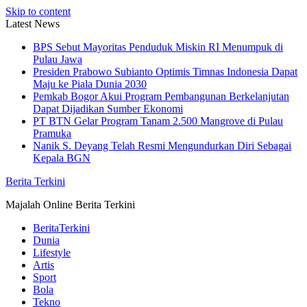
Skip to content
Latest News
BPS Sebut Mayoritas Penduduk Miskin RI Menumpuk di
Pulau Jawa
Presiden Prabowo Subianto Optimis Timnas Indonesia Dapat
Maju ke Piala Dunia 2030
Pemkab Bogor Akui Program Pembangunan Berkelanjutan
Dapat Dijadikan Sumber Ekonomi
PT BTN Gelar Program Tanam 2.500 Mangrove di Pulau
Pramuka
Nanik S. Deyang Telah Resmi Mengundurkan Diri Sebagai
Kepala BGN
Berita Terkini
Majalah Online Berita Terkini
BeritaTerkini
Dunia
Lifestyle
Artis
Sport
Bola
Tekno