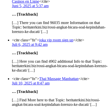
Casinos en Ligne
</cite>
Juni 5, 2025 at 5:37 am
… [Trackback]
[…] There you can find 96035 more Information on that
Topic: beritaterkini.biz/rossi-angkat-bicara-soal-kepindahan-
lorenzo-ke-ducati/ […]
<cite class="fn">
joka vip room sign up
</cite>
Juli 6, 2025 at 9:42 am
… [Trackback]
[…] Here you can find 4902 additional Info to that Topic:
beritaterkini.biz/rossi-angkat-bicara-soal-kepindahan-lorenzo-
ke-ducati/ […]
<cite class="fn">
Thai Massage Manhattan
</cite>
Juli 10, 2025 at 8:47 am
… [Trackback]
[…] Find More here to that Topic: beritaterkini.biz/rossi-
angkat-bicara-soal-kepindahan-lorenzo-ke-ducati/ […]