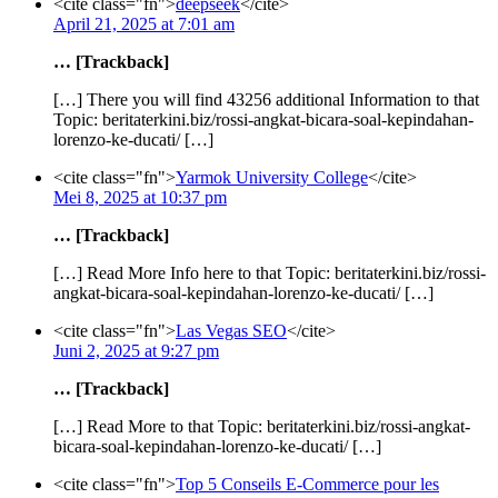
<cite class="fn">
deepseek
</cite>
April 21, 2025 at 7:01 am
… [Trackback]
[…] There you will find 43256 additional Information to that
Topic: beritaterkini.biz/rossi-angkat-bicara-soal-kepindahan-
lorenzo-ke-ducati/ […]
<cite class="fn">
Yarmok University College
</cite>
Mei 8, 2025 at 10:37 pm
… [Trackback]
[…] Read More Info here to that Topic: beritaterkini.biz/rossi-
angkat-bicara-soal-kepindahan-lorenzo-ke-ducati/ […]
<cite class="fn">
Las Vegas SEO
</cite>
Juni 2, 2025 at 9:27 pm
… [Trackback]
[…] Read More to that Topic: beritaterkini.biz/rossi-angkat-
bicara-soal-kepindahan-lorenzo-ke-ducati/ […]
<cite class="fn">
Top 5 Conseils E-Commerce pour les