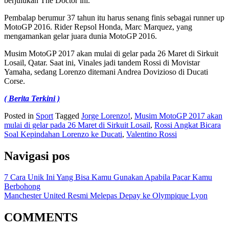
berjulukan The Doctor ini.
Pembalap berumur 37 tahun itu harus senang finis sebagai runner up
MotoGP 2016. Rider Repsol Honda, Marc Marquez, yang
mengamankan gelar juara dunia MotoGP 2016.
Musim MotoGP 2017 akan mulai di gelar pada 26 Maret di Sirkuit
Losail, Qatar. Saat ini, Vinales jadi tandem Rossi di Movistar
Yamaha, sedang Lorenzo ditemani Andrea Dovizioso di Ducati
Corse.
( Berita Terkini )
Posted in
Sport
Tagged
Jorge Lorenzo!
,
Musim MotoGP 2017 akan
mulai di gelar pada 26 Maret di Sirkuit Losail
,
Rossi Angkat Bicara
Soal Kepindahan Lorenzo ke Ducati
,
Valentino Rossi
Navigasi pos
7 Cara Unik Ini Yang Bisa Kamu Gunakan Apabila Pacar Kamu
Berbohong
Manchester United Resmi Melepas Depay ke Olympique Lyon
COMMENTS