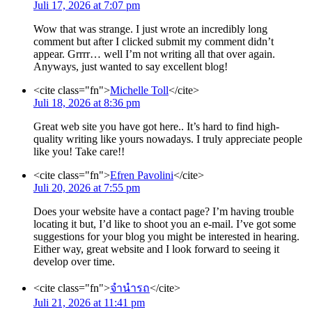
Juli 17, 2026 at 7:07 pm
Wow that was strange. I just wrote an incredibly long
comment but after I clicked submit my comment didn’t
appear. Grrrr… well I’m not writing all that over again.
Anyways, just wanted to say excellent blog!
<cite class="fn">
Michelle Toll
</cite>
Juli 18, 2026 at 8:36 pm
Great web site you have got here.. It’s hard to find high-
quality writing like yours nowadays. I truly appreciate people
like you! Take care!!
<cite class="fn">
Efren Pavolini
</cite>
Juli 20, 2026 at 7:55 pm
Does your website have a contact page? I’m having trouble
locating it but, I’d like to shoot you an e-mail. I’ve got some
suggestions for your blog you might be interested in hearing.
Either way, great website and I look forward to seeing it
develop over time.
<cite class="fn">
จำนำรถ
</cite>
Juli 21, 2026 at 11:41 pm