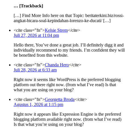
… [Trackback]
[…] Find More Info here on that Topic: beritaterkini.biz/rossi-
angkat-bicara-soal-kepindahan-lorenzo-ke-ducati/ […]
<cite class="fn">
Kelsie Strem
</cite>
Juli 27, 2026 at 11:04 pm
Hello there, You’ve done a great job. I’ll definitely digg it and
individually recommend to my friends. I’m confident they will
be benefited from this website.
<cite class="fn">
Chanda Hero
</cite>
Juli 28, 2026 at 6:33 am
Right now it seems like WordPress is the preferred blogging
platform out there right now. (from what I’ve read) Is that
what you are using on your blog?
<cite class="fn">
Georgetta Broda
</cite>
Agustus 1, 2026 at 1:15 pm
Right now it appears like Expression Engine is the preferred
blogging platform available right now. (from what I’ve read)
Is that what you’re using on your blog?