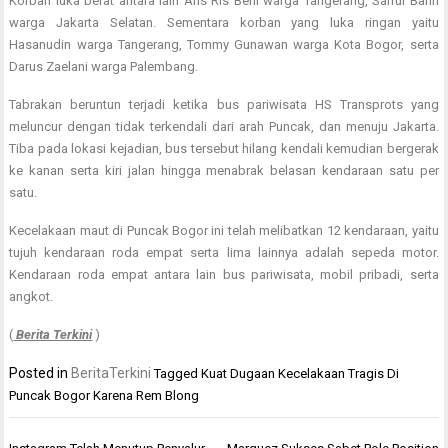
Korban luka berat antara lain Aris Ris Beni warga Tangerang, Saiful Bahri
warga Jakarta Selatan. Sementara korban yang luka ringan yaitu
Hasanudin warga Tangerang, Tommy Gunawan warga Kota Bogor, serta
Darus Zaelani warga Palembang.
Tabrakan beruntun terjadi ketika bus pariwisata HS Transprots yang
meluncur dengan tidak terkendali dari arah Puncak, dan menuju Jakarta.
Tiba pada lokasi kejadian, bus tersebut hilang kendali kemudian bergerak
ke kanan serta kiri jalan hingga menabrak belasan kendaraan satu per
satu.
Kecelakaan maut di Puncak Bogor ini telah melibatkan 12 kendaraan, yaitu
tujuh kendaraan roda empat serta lima lainnya adalah sepeda motor.
Kendaraan roda empat antara lain bus pariwisata, mobil pribadi, serta
angkot.
(
Berita Terkini
)
Posted in
BeritaTerkini
Tagged
Kuat Dugaan Kecelakaan Tragis Di
Puncak Bogor Karena Rem Blong
Navigasi