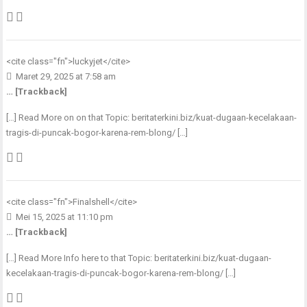
<cite class="fn">
luckyjet
</cite>
Maret 29, 2025 at 7:58 am
… [Trackback]
[…] Read More on on that Topic: beritaterkini.biz/kuat-dugaan-kecelakaan-
tragis-di-puncak-bogor-karena-rem-blong/ […]
<cite class="fn">
Finalshell
</cite>
Mei 15, 2025 at 11:10 pm
… [Trackback]
[…] Read More Info here to that Topic: beritaterkini.biz/kuat-dugaan-
kecelakaan-tragis-di-puncak-bogor-karena-rem-blong/ […]