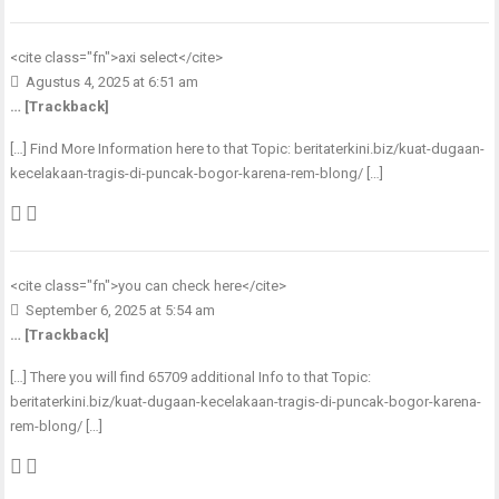
<cite class="fn">
axi select
</cite>
Agustus 4, 2025 at 6:51 am
… [Trackback]
[…] Find More Information here to that Topic: beritaterkini.biz/kuat-dugaan-
kecelakaan-tragis-di-puncak-bogor-karena-rem-blong/ […]
<cite class="fn">
you can check here
</cite>
September 6, 2025 at 5:54 am
… [Trackback]
[…] There you will find 65709 additional Info to that Topic:
beritaterkini.biz/kuat-dugaan-kecelakaan-tragis-di-puncak-bogor-karena-
rem-blong/ […]