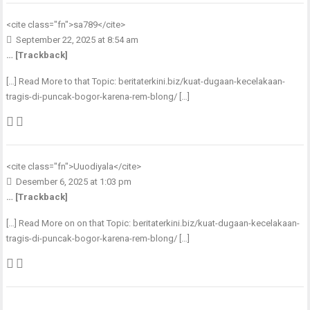
<cite class="fn">
sa789
</cite>
September 22, 2025 at 8:54 am
… [Trackback]
[…] Read More to that Topic: beritaterkini.biz/kuat-dugaan-kecelakaan-
tragis-di-puncak-bogor-karena-rem-blong/ […]
<cite class="fn">
Uuodiyala
</cite>
Desember 6, 2025 at 1:03 pm
… [Trackback]
[…] Read More on on that Topic: beritaterkini.biz/kuat-dugaan-kecelakaan-
tragis-di-puncak-bogor-karena-rem-blong/ […]