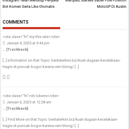
Instagram Telah Menutup Penyalur
Marquez Sukses Sabet Pole Position
pos
Bot Komen Serta Like Otomatis
MotoGP Di Austin
COMMENTS
<cite class="fn">
try this site
</cite>
Januari 4, 2025 at 9:44 pm
… [Trackback]
[…] Information on that Topic: beritaterkini.biz/kuat-dugaan-kecelakaan-
tragis-di-puncak-bogor-karena-rem-blong/ […]
<cite class="fn">
cb tokens
</cite>
Januari 6, 2025 at 12:28 am
… [Trackback]
[…] Find More on that Topic: beritaterkini.biz/kuat-dugaan-kecelakaan-
tragis-di-puncak-bogor-karena-rem-blong/ […]