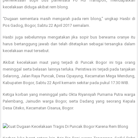
pemeriksaan sopir bus pariwisata Po HS Transport, mendapatkan
kecelakaan diduga akibat rem blong.
“Dugaan sementara masih mengarah pada rem blong,” ungkap Hasbi di
Pos Gadog, Bogor, Sabtu 22 April 2017 semalam.
Hasbi juga sebelumnya mengatakan jika sopir bus berwarna oranye itu
harus bertanggung jawab dan telah ditetapkan sebagai tersangka dalam
kecelakaan maut tersebut.
Akibat kecelakaan maut yang terjadi di Puncak Bogor ini tiga orang
meninggal serta belasan lainnya terluka. Peristiwa ini terjadi pada tanjakan
Selarong, Jalan Raya Puncak, Desa Cipayung, Kecamatan Mega Mendung,
Kabupaten Bogor, Sabtu 22 April kemarin sekitar pada pukul 17.30 WIB.
Ketiga korban yang meninggal yaitu Okta Riyansyah Purnama Putra warga
Palembang, Jainudin warga Bogor, serta Dadang yang seorang Kepala
Desa Citeko, Kecamatan Cisarua, Bogor.