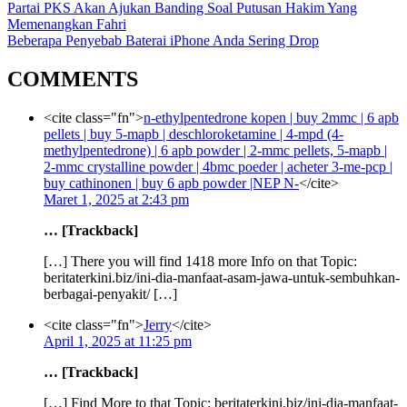
Partai PKS Akan Ajukan Banding Soal Putusan Hakim Yang
Memenangkan Fahri
Beberapa Penyebab Baterai iPhone Anda Sering Drop
COMMENTS
<cite class="fn">
n-ethylpentedrone kopen | buy 2mmc | 6 apb
pellets | buy 5-mapb | deschloroketamine | 4-mpd (4-
methylpentedrone) | 6 apb powder | 2-mmc pellets, 5-mapb |
2-mmc crystalline powder | 4bmc poeder | acheter 3-me-pcp |
buy cathinonen | buy 6 apb powder |NEP N-
</cite>
Maret 1, 2025 at 2:43 pm
… [Trackback]
[…] There you will find 1418 more Info on that Topic:
beritaterkini.biz/ini-dia-manfaat-asam-jawa-untuk-sembuhkan-
berbagai-penyakit/ […]
<cite class="fn">
Jerry
</cite>
April 1, 2025 at 11:25 pm
… [Trackback]
[…] Find More to that Topic: beritaterkini.biz/ini-dia-manfaat-