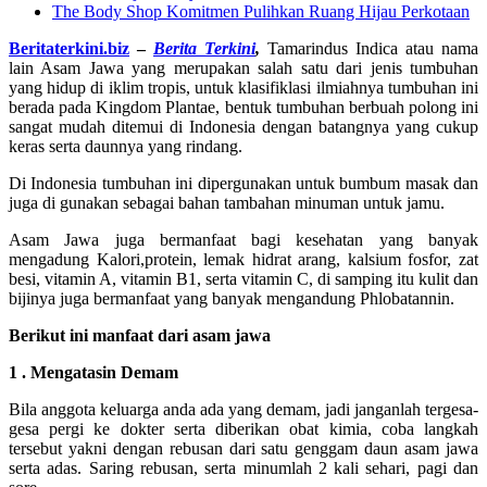
The Body Shop Komitmen Pulihkan Ruang Hijau Perkotaan
Beritaterkini.biz
–
Berita Terkini
,
Tamarindus Indica atau nama
lain Asam Jawa yang merupakan salah satu dari jenis tumbuhan
yang hidup di iklim tropis, untuk klasifiklasi ilmiahnya tumbuhan ini
berada pada Kingdom Plantae, bentuk tumbuhan berbuah polong ini
sangat mudah ditemui di Indonesia dengan batangnya yang cukup
keras serta daunnya yang rindang.
Di Indonesia tumbuhan ini dipergunakan untuk bumbum masak dan
juga di gunakan sebagai bahan tambahan minuman untuk jamu.
Asam Jawa juga bermanfaat bagi kesehatan yang banyak
mengadung Kalori,protein, lemak hidrat arang, kalsium fosfor, zat
besi, vitamin A, vitamin B1, serta vitamin C, di samping itu kulit dan
bijinya juga bermanfaat yang banyak mengandung Phlobatannin.
Berikut ini manfaat dari asam jawa
1 . Mengatasin Demam
Bila anggota keluarga anda ada yang demam, jadi janganlah tergesa-
gesa pergi ke dokter serta diberikan obat kimia, coba langkah
tersebut yakni dengan rebusan dari satu genggam daun asam jawa
serta adas. Saring rebusan, serta minumlah 2 kali sehari, pagi dan