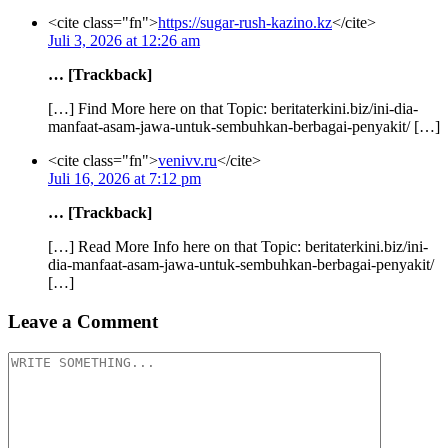
<cite class="fn">
https://sugar-rush-kazino.kz
</cite>
Juli 3, 2026 at 12:26 am
… [Trackback]
[…] Find More here on that Topic: beritaterkini.biz/ini-dia-
manfaat-asam-jawa-untuk-sembuhkan-berbagai-penyakit/ […]
<cite class="fn">
venivv.ru
</cite>
Juli 16, 2026 at 7:12 pm
… [Trackback]
[…] Read More Info here on that Topic: beritaterkini.biz/ini-
dia-manfaat-asam-jawa-untuk-sembuhkan-berbagai-penyakit/
[…]
Leave a Comment