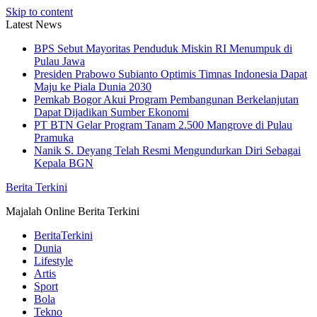
Skip to content
Latest News
BPS Sebut Mayoritas Penduduk Miskin RI Menumpuk di
Pulau Jawa
Presiden Prabowo Subianto Optimis Timnas Indonesia Dapat
Maju ke Piala Dunia 2030
Pemkab Bogor Akui Program Pembangunan Berkelanjutan
Dapat Dijadikan Sumber Ekonomi
PT BTN Gelar Program Tanam 2.500 Mangrove di Pulau
Pramuka
Nanik S. Deyang Telah Resmi Mengundurkan Diri Sebagai
Kepala BGN
Berita Terkini
Majalah Online Berita Terkini
BeritaTerkini
Dunia
Lifestyle
Artis
Sport
Bola
Tekno