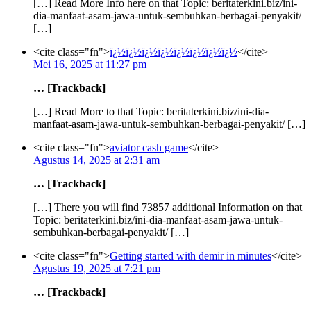
[…] Read More Info here on that Topic: beritaterkini.biz/ini-
dia-manfaat-asam-jawa-untuk-sembuhkan-berbagai-penyakit/
[…]
<cite class="fn">
ï¿½ï¿½ï¿½ï¿½ï¿½ï¿½ï¿½ï¿½
</cite>
Mei 16, 2025 at 11:27 pm
… [Trackback]
[…] Read More to that Topic: beritaterkini.biz/ini-dia-
manfaat-asam-jawa-untuk-sembuhkan-berbagai-penyakit/ […]
<cite class="fn">
aviator cash game
</cite>
Agustus 14, 2025 at 2:31 am
… [Trackback]
[…] There you will find 73857 additional Information on that
Topic: beritaterkini.biz/ini-dia-manfaat-asam-jawa-untuk-
sembuhkan-berbagai-penyakit/ […]
<cite class="fn">
Getting started with demir in minutes
</cite>
Agustus 19, 2025 at 7:21 pm
… [Trackback]