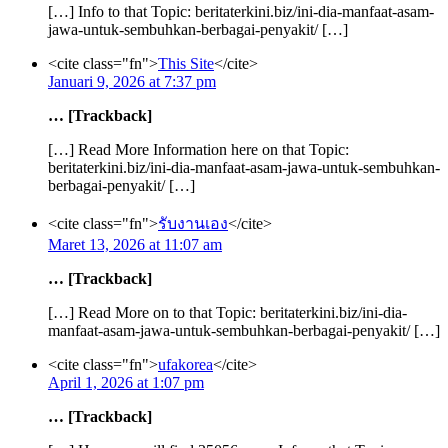
[…] Info to that Topic: beritaterkini.biz/ini-dia-manfaat-asam-
jawa-untuk-sembuhkan-berbagai-penyakit/ […]
<cite class="fn">
This Site
</cite>
Januari 9, 2026 at 7:37 pm
… [Trackback]
[…] Read More Information here on that Topic:
beritaterkini.biz/ini-dia-manfaat-asam-jawa-untuk-sembuhkan-
berbagai-penyakit/ […]
<cite class="fn">
รับงานเอง
</cite>
Maret 13, 2026 at 11:07 am
… [Trackback]
[…] Read More on to that Topic: beritaterkini.biz/ini-dia-
manfaat-asam-jawa-untuk-sembuhkan-berbagai-penyakit/ […]
<cite class="fn">
ufakorea
</cite>
April 1, 2026 at 1:07 pm
… [Trackback]