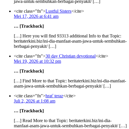
jawa-untuk-sembuhkan-berbagai-penyakit/ […]
<cite class="fn">
Lustful Sisters
</cite>
Mei 17, 2026 at 6:41 am
… [Trackback]
[…] Here you will find 93313 additional Info to that Topic:
beritaterkini.biz/ini-dia-manfaat-asam-jawa-untuk-sembuhkan-
berbagai-penyakit/ […]
<cite class="fn">
30 day Christian devotional
</cite>
Mei 19, 2026 at 10:32 pm
… [Trackback]
[…] Find More to that Topic: beritaterkini.biz/ini-dia-manfaat-
asam-jawa-untuk-sembuhkan-berbagai-penyakit/ […]
<cite class="fn">
hrať teraz
</cite>
Juli 2, 2026 at 1:08 am
… [Trackback]
[…] Read More to that Topic: beritaterkini.biz/ini-dia-
manfaat-asam-jawa-untuk-sembuhkan-berbagai-penyakit/ […]