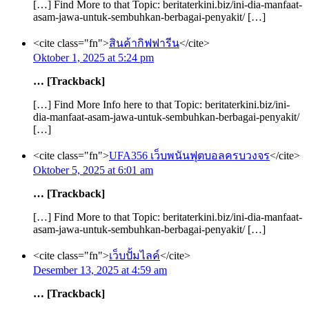
[…] Find More to that Topic: beritaterkini.biz/ini-dia-manfaat-
asam-jawa-untuk-sembuhkan-berbagai-penyakit/ […]
<cite class="fn">
สินค้ากิฟฟารีน
</cite>
Oktober 1, 2025 at 5:24 pm
… [Trackback]
[…] Find More Info here to that Topic: beritaterkini.biz/ini-
dia-manfaat-asam-jawa-untuk-sembuhkan-berbagai-penyakit/
[…]
<cite class="fn">
UFA356 เว็บพนันฟุตบอลครบวงจร
</cite>
Oktober 5, 2025 at 6:01 am
… [Trackback]
[…] Find More to that Topic: beritaterkini.biz/ini-dia-manfaat-
asam-jawa-untuk-sembuhkan-berbagai-penyakit/ […]
<cite class="fn">
เว็บปั้มไลค์
</cite>
Desember 13, 2025 at 4:59 am
… [Trackback]