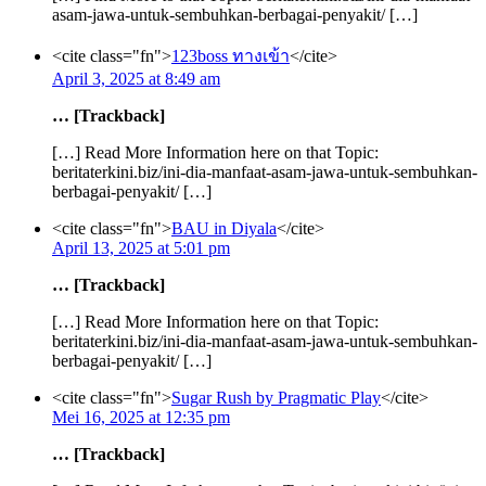
asam-jawa-untuk-sembuhkan-berbagai-penyakit/ […]
<cite class="fn">
123boss ทางเข้า
</cite>
April 3, 2025 at 8:49 am
… [Trackback]
[…] Read More Information here on that Topic:
beritaterkini.biz/ini-dia-manfaat-asam-jawa-untuk-sembuhkan-
berbagai-penyakit/ […]
<cite class="fn">
BAU in Diyala
</cite>
April 13, 2025 at 5:01 pm
… [Trackback]
[…] Read More Information here on that Topic:
beritaterkini.biz/ini-dia-manfaat-asam-jawa-untuk-sembuhkan-
berbagai-penyakit/ […]
<cite class="fn">
Sugar Rush by Pragmatic Play
</cite>
Mei 16, 2025 at 12:35 pm
… [Trackback]