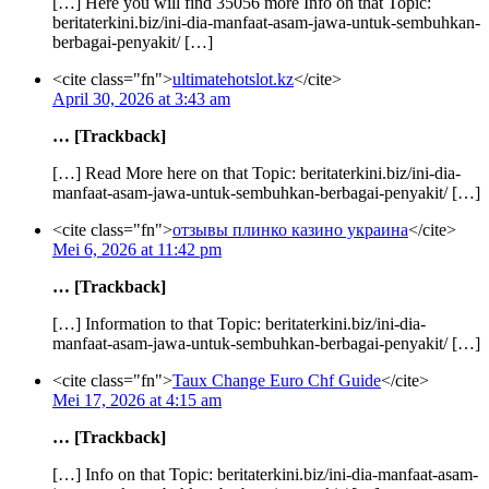
[…] Here you will find 35056 more Info on that Topic:
beritaterkini.biz/ini-dia-manfaat-asam-jawa-untuk-sembuhkan-
berbagai-penyakit/ […]
<cite class="fn">
ultimatehotslot.kz
</cite>
April 30, 2026 at 3:43 am
… [Trackback]
[…] Read More here on that Topic: beritaterkini.biz/ini-dia-
manfaat-asam-jawa-untuk-sembuhkan-berbagai-penyakit/ […]
<cite class="fn">
отзывы плинко казино украина
</cite>
Mei 6, 2026 at 11:42 pm
… [Trackback]
[…] Information to that Topic: beritaterkini.biz/ini-dia-
manfaat-asam-jawa-untuk-sembuhkan-berbagai-penyakit/ […]
<cite class="fn">
Taux Change Euro Chf Guide
</cite>
Mei 17, 2026 at 4:15 am
… [Trackback]
[…] Info on that Topic: beritaterkini.biz/ini-dia-manfaat-asam-