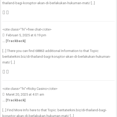
thailand-bagi-koruptor-akan-di-berlakukan-hukuman-mati/ […]
<cite class="fn">
free chat
</cite>
Februari 5, 2025 at 6:19 pm
… [Trackback]
[…] There you can find 68863 additional Information to that Topic:
beritaterkini.biz/di-thailand-bagi-koruptor-akan-di-berlakukan-hukuman-
mati/ […]
<cite class="fn">
Ricky Casino
</cite>
Maret 20, 2025 at 4:01 am
… [Trackback]
[…] Find More Info here to that Topic: beritaterkini.biz/di-thailand-bagi-
koruptor-akan-di-berlakukan-hukuman-mati/ […]