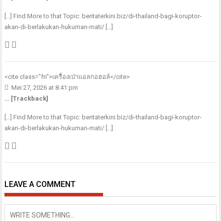
[…] Find More to that Topic: beritaterkini.biz/di-thailand-bagi-koruptor-
akan-di-berlakukan-hukuman-mati/ […]
<cite class="fn">
เครื่องเป่าแอลกอฮอล์
</cite>
Mei 27, 2026 at 8:41 pm
… [Trackback]
[…] Find More to that Topic: beritaterkini.biz/di-thailand-bagi-koruptor-
akan-di-berlakukan-hukuman-mati/ […]
LEAVE A COMMENT