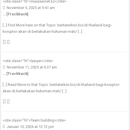
<cite class="fn">
maxxsecret.kz
</cite>
November 5, 2025 at 9:41 am
… [Trackback]
[…] Find More here on that Topic: beritaterkini.biz/di-thailand-bagi-
koruptor-akan-di-berlakukan-hukuman-mati/ […]
<cite class="fn">
lawyer
</cite>
November 11, 2025 at 6:37 am
… [Trackback]
[…] Read More to that Topic: beritaterkini.biz/di-thailand-bagi-koruptor-
akan-di-berlakukan-hukuman-mati/ […]
<cite class="fn">
Team building
</cite>
Januari 10, 2026 at 12:12 pm