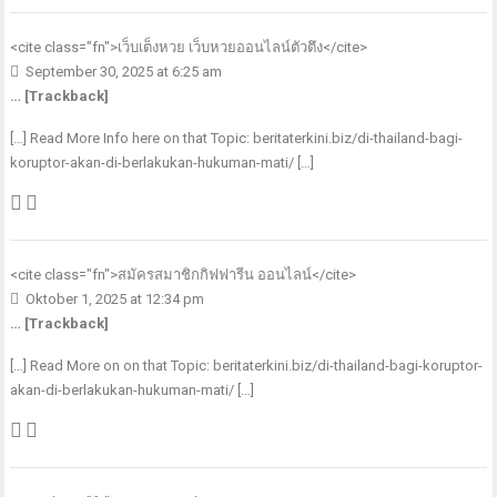
<cite class="fn">
เว็บเต็งหวย เว็บหวยออนไลน์ตัวตึง
</cite>
September 30, 2025 at 6:25 am
… [Trackback]
[…] Read More Info here on that Topic: beritaterkini.biz/di-thailand-bagi-
koruptor-akan-di-berlakukan-hukuman-mati/ […]
<cite class="fn">
สมัครสมาชิกกิฟฟารีน ออนไลน์
</cite>
Oktober 1, 2025 at 12:34 pm
… [Trackback]
[…] Read More on on that Topic: beritaterkini.biz/di-thailand-bagi-koruptor-
akan-di-berlakukan-hukuman-mati/ […]