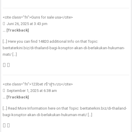
<cite class="fn">
Guns for sale usa
</cite>
Juni 26, 2025 at 3:43 pm
… [Trackback]
[…] Here you can find 14820 additional Info on that Topic:
beritaterkini.biz/di-thailand-bagi-koruptor-akan-di-berlakukan-hukuman-
mati/ […]
<cite class="fn">
123bet เข้าสู่ระบบ
</cite>
September 1, 2025 at 6:38 am
… [Trackback]
[…] Read More Information here on that Topic: beritaterkini.biz/di-thailand-
bagi-koruptor-akan-di-berlakukan-hukuman-mati/ […]