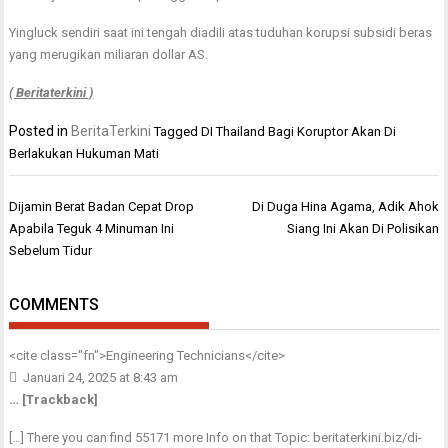
Yingluck sendiri saat ini tengah diadili atas tuduhan korupsi subsidi beras
yang merugikan miliaran dollar AS.
( Beritaterkini )
Posted in
BeritaTerkini
Tagged
DI Thailand Bagi Koruptor Akan Di
Berlakukan Hukuman Mati
Navigasi
Dijamin Berat Badan Cepat Drop
Di Duga Hina Agama, Adik Ahok
pos
Apabila Teguk 4 Minuman Ini
Siang Ini Akan Di Polisikan
Sebelum Tidur
COMMENTS
<cite class="fn">
Engineering Technicians
</cite>
Januari 24, 2025 at 8:43 am
… [Trackback]
[…] There you can find 55171 more Info on that Topic: beritaterkini.biz/di-