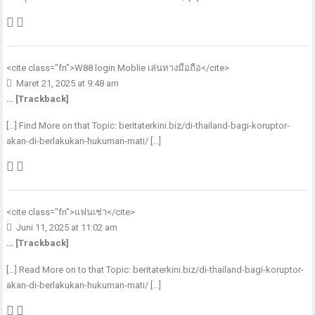
<cite class="fn">
W88 login Moblie เล่นทางมือถือ
</cite>
Maret 21, 2025 at 9:48 am
… [Trackback]
[…] Find More on that Topic: beritaterkini.biz/di-thailand-bagi-koruptor-
akan-di-berlakukan-hukuman-mati/ […]
<cite class="fn">
แฟนเช่า
</cite>
Juni 11, 2025 at 11:02 am
… [Trackback]
[…] Read More on to that Topic: beritaterkini.biz/di-thailand-bagi-koruptor-
akan-di-berlakukan-hukuman-mati/ […]