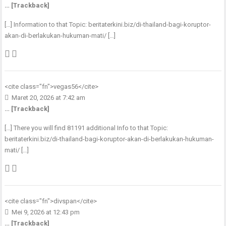
… [Trackback]
[…] Information to that Topic: beritaterkini.biz/di-thailand-bagi-koruptor-
akan-di-berlakukan-hukuman-mati/ […]
<cite class="fn">
vegas56
</cite>
Maret 20, 2026 at 7:42 am
… [Trackback]
[…] There you will find 81191 additional Info to that Topic:
beritaterkini.biz/di-thailand-bagi-koruptor-akan-di-berlakukan-hukuman-
mati/ […]
<cite class="fn">
divspan
</cite>
Mei 9, 2026 at 12:43 pm
… [Trackback]