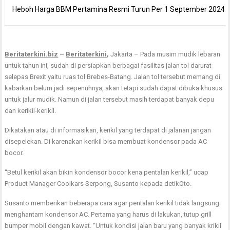
Heboh Harga BBM Pertamina Resmi Turun Per 1 September 2024
Beritaterkini.biz
–
Beritaterkini
,
Jakarta – Pada musim mudik lebaran
untuk tahun ini, sudah di persiapkan berbagai fasilitas jalan tol darurat
selepas Brexit yaitu ruas tol Brebes-Batang. Jalan tol tersebut memang di
kabarkan belum jadi sepenuhnya, akan tetapi sudah dapat dibuka khusus
untuk jalur mudik. Namun di jalan tersebut masih terdapat banyak depu
dan kerikil-kerikil.
Dikatakan atau di informasikan, kerikil yang terdapat di jalanan jangan
disepelekan. Di karenakan kerikil bisa membuat kondensor pada AC
bocor.
“Betul kerikil akan bikin kondensor bocor kena pentalan kerikil,” ucap
Product Manager Coolkars Serpong, Susanto kepada detikOto.
Susanto memberikan beberapa cara agar pentalan kerikil tidak langsung
menghantam kondensor AC. Pertama yang harus di lakukan, tutup grill
bumper mobil dengan kawat. “Untuk kondisi jalan baru yang banyak krikil