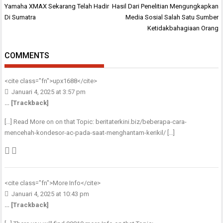
Navigasi
Yamaha XMAX Sekarang Telah Hadir
Hasil Dari Penelitian Mengungkapkan
pos
Di Sumatra
Media Sosial Salah Satu Sumber
Ketidakbahagiaan Orang
COMMENTS
<cite class="fn">
upx1688
</cite>
Januari 4, 2025 at 3:57 pm
… [Trackback]
[…] Read More on on that Topic: beritaterkini.biz/beberapa-cara-
mencehah-kondesor-ac-pada-saat-menghantam-kerikil/ […]
<cite class="fn">
More Info
</cite>
Januari 4, 2025 at 10:43 pm
… [Trackback]