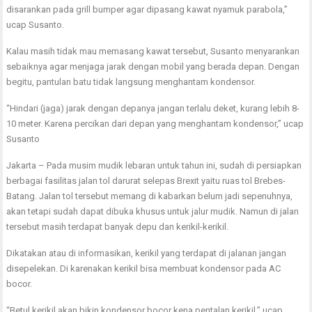
disarankan pada grill bumper agar dipasang kawat nyamuk parabola,”
ucap Susanto.
Kalau masih tidak mau memasang kawat tersebut, Susanto menyarankan
sebaiknya agar menjaga jarak dengan mobil yang berada depan. Dengan
begitu, pantulan batu tidak langsung menghantam kondensor.
“Hindari (jaga) jarak dengan depanya jangan terlalu deket, kurang lebih 8-
10 meter. Karena percikan dari depan yang menghantam kondensor,” ucap
Susanto
Jakarta – Pada musim mudik lebaran untuk tahun ini, sudah di persiapkan
berbagai fasilitas jalan tol darurat selepas Brexit yaitu ruas tol Brebes-
Batang. Jalan tol tersebut memang di kabarkan belum jadi sepenuhnya,
akan tetapi sudah dapat dibuka khusus untuk jalur mudik. Namun di jalan
tersebut masih terdapat banyak depu dan kerikil-kerikil.
Dikatakan atau di informasikan, kerikil yang terdapat di jalanan jangan
disepelekan. Di karenakan kerikil bisa membuat kondensor pada AC
bocor.
“Betul kerikil akan bikin kondensor bocor kena pentalan kerikil,” ucap