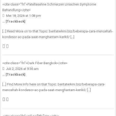
<cite class="fn">
Patellasehne Schmerzen Ursachen Symptome
Behandlung
</cite>
Mei 18, 2026 at 1:08 pm
… [Trackback]
[…] Read More on to that Topic: beritaterkini.biz/beberapa-cara-mencehah-
kondesor-ac-pada-saat-menghantam-kerikil/ […]
<cite class="fn">
Dark Fiber Bangkok
</cite>
Juli 2, 2026 at 9:36 am
… [Trackback]
[…] Find More Info here on that Topic: beritaterkini.biz/beberapa-cara-
mencehah-kondesor-ac-pada-saat-menghantam-kerikil/ […]