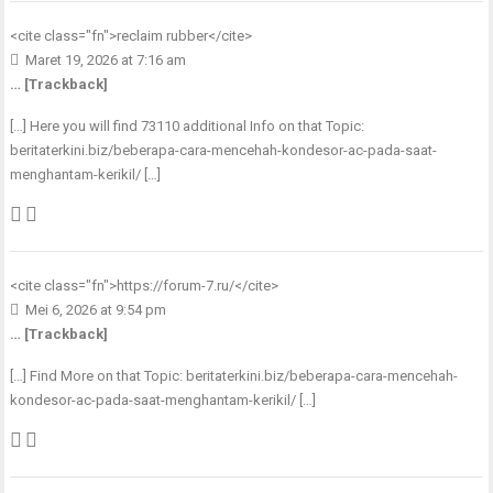
<cite class="fn">
reclaim rubber
</cite>
Maret 19, 2026 at 7:16 am
… [Trackback]
[…] Here you will find 73110 additional Info on that Topic:
beritaterkini.biz/beberapa-cara-mencehah-kondesor-ac-pada-saat-
menghantam-kerikil/ […]
<cite class="fn">
https://forum-7.ru/
</cite>
Mei 6, 2026 at 9:54 pm
… [Trackback]
[…] Find More on that Topic: beritaterkini.biz/beberapa-cara-mencehah-
kondesor-ac-pada-saat-menghantam-kerikil/ […]