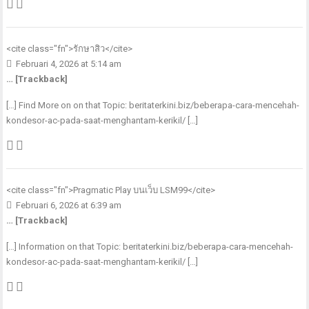
<cite class="fn">
รักษาสิว
</cite>
Februari 4, 2026 at 5:14 am
… [Trackback]
[…] Find More on on that Topic: beritaterkini.biz/beberapa-cara-mencehah-
kondesor-ac-pada-saat-menghantam-kerikil/ […]
<cite class="fn">
Pragmatic Play บนเว็บ LSM99
</cite>
Februari 6, 2026 at 6:39 am
… [Trackback]
[…] Information on that Topic: beritaterkini.biz/beberapa-cara-mencehah-
kondesor-ac-pada-saat-menghantam-kerikil/ […]