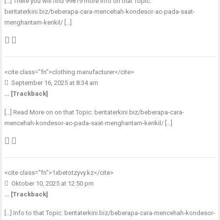
[…] There you will find 99819 more Info on that Topic:
beritaterkini.biz/beberapa-cara-mencehah-kondesor-ac-pada-saat-
menghantam-kerikil/ […]
<cite class="fn">
clothing manufacturer
</cite>
September 16, 2025 at 8:34 am
… [Trackback]
[…] Read More on on that Topic: beritaterkini.biz/beberapa-cara-
mencehah-kondesor-ac-pada-saat-menghantam-kerikil/ […]
<cite class="fn">
1xbetotzyvy.kz
</cite>
Oktober 10, 2025 at 12:50 pm
… [Trackback]
[…] Info to that Topic: beritaterkini.biz/beberapa-cara-mencehah-kondesor-