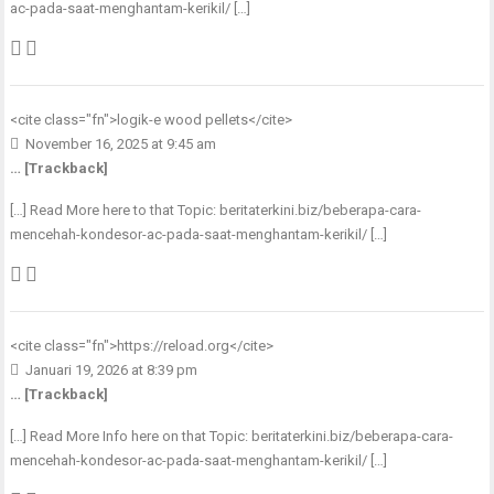
ac-pada-saat-menghantam-kerikil/ […]
<cite class="fn">
logik-e wood pellets
</cite>
November 16, 2025 at 9:45 am
… [Trackback]
[…] Read More here to that Topic: beritaterkini.biz/beberapa-cara-
mencehah-kondesor-ac-pada-saat-menghantam-kerikil/ […]
<cite class="fn">
https://reload.org
</cite>
Januari 19, 2026 at 8:39 pm
… [Trackback]
[…] Read More Info here on that Topic: beritaterkini.biz/beberapa-cara-
mencehah-kondesor-ac-pada-saat-menghantam-kerikil/ […]