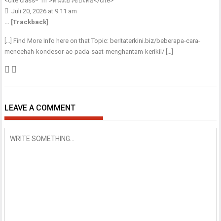
<cite class="fn">
หนังเอวีซับไทย
</cite>
Juli 20, 2026 at 9:11 am
… [Trackback]
[…] Find More Info here on that Topic: beritaterkini.biz/beberapa-cara-
mencehah-kondesor-ac-pada-saat-menghantam-kerikil/ […]
LEAVE A COMMENT