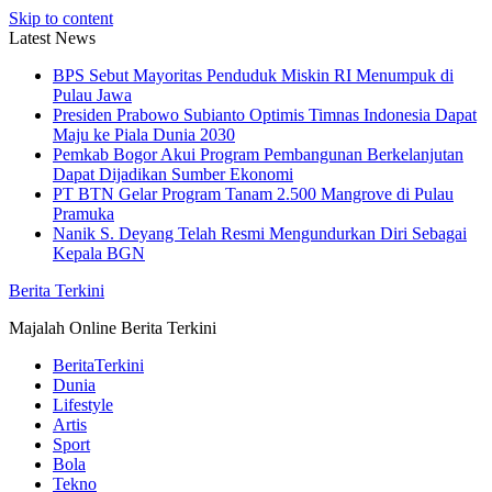
Skip to content
Latest News
BPS Sebut Mayoritas Penduduk Miskin RI Menumpuk di
Pulau Jawa
Presiden Prabowo Subianto Optimis Timnas Indonesia Dapat
Maju ke Piala Dunia 2030
Pemkab Bogor Akui Program Pembangunan Berkelanjutan
Dapat Dijadikan Sumber Ekonomi
PT BTN Gelar Program Tanam 2.500 Mangrove di Pulau
Pramuka
Nanik S. Deyang Telah Resmi Mengundurkan Diri Sebagai
Kepala BGN
Berita Terkini
Majalah Online Berita Terkini
BeritaTerkini
Dunia
Lifestyle
Artis
Sport
Bola
Tekno