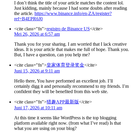
I don’t think the title of your article matches the content lol.
Just kidding, mainly because I had some doubts after reading
the article.
https://www.binance.info/en-ZA/register?
ref=B4EPR6J0
<cite class="fn">
registro de Binance US
</cite>
Mei 26, 2026 at 6:57 am
Thank you for your sharing. I am worried that I lack creative
ideas. It is your article that makes me full of hope. Thank you.
But, I have a question, can you help me?
<cite class="fn">
皇家体育登录奖金
</cite>
Juni 15, 2026 at 9:11 am
Hello there, You have performed an excellent job. I’ll
certainly digg it and personally recommend to my friends. I’m
confident they will be benefited from this web site.
<cite class="fn">
猎趣APP最新版
</cite>
Juni 17, 2026 at 10:11 am
At this time it seems like WordPress is the top blogging
platform available right now. (from what I’ve read) Is that
what you are using on your blog?