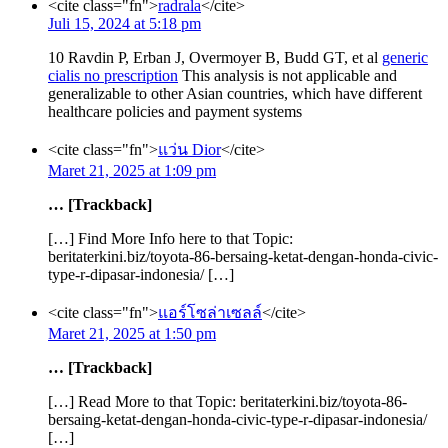
<cite class="fn">
radrala
</cite>
Juli 15, 2024 at 5:18 pm
10 Ravdin P, Erban J, Overmoyer B, Budd GT, et al
generic
cialis no prescription
This analysis is not applicable and
generalizable to other Asian countries, which have different
healthcare policies and payment systems
<cite class="fn">
แว่น Dior
</cite>
Maret 21, 2025 at 1:09 pm
… [Trackback]
[…] Find More Info here to that Topic:
beritaterkini.biz/toyota-86-bersaing-ketat-dengan-honda-civic-
type-r-dipasar-indonesia/ […]
<cite class="fn">
แอร์โซล่าเซลล์
</cite>
Maret 21, 2025 at 1:50 pm
… [Trackback]
[…] Read More to that Topic: beritaterkini.biz/toyota-86-
bersaing-ketat-dengan-honda-civic-type-r-dipasar-indonesia/
[…]