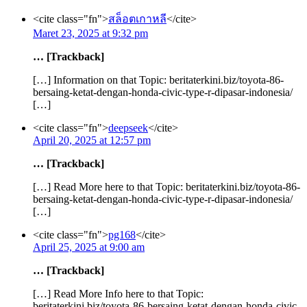
<cite class="fn">
สล็อตเกาหลี
</cite>
Maret 23, 2025 at 9:32 pm
… [Trackback]
[…] Information on that Topic: beritaterkini.biz/toyota-86-
bersaing-ketat-dengan-honda-civic-type-r-dipasar-indonesia/
[…]
<cite class="fn">
deepseek
</cite>
April 20, 2025 at 12:57 pm
… [Trackback]
[…] Read More here to that Topic: beritaterkini.biz/toyota-86-
bersaing-ketat-dengan-honda-civic-type-r-dipasar-indonesia/
[…]
<cite class="fn">
pg168
</cite>
April 25, 2025 at 9:00 am
… [Trackback]
[…] Read More Info here to that Topic:
beritaterkini.biz/toyota-86-bersaing-ketat-dengan-honda-civic-