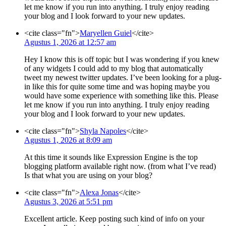
let me know if you run into anything. I truly enjoy reading
your blog and I look forward to your new updates.
<cite class="fn">
Maryellen Guiel
</cite>
Agustus 1, 2026 at 12:57 am
Hey I know this is off topic but I was wondering if you knew
of any widgets I could add to my blog that automatically
tweet my newest twitter updates. I’ve been looking for a plug-
in like this for quite some time and was hoping maybe you
would have some experience with something like this. Please
let me know if you run into anything. I truly enjoy reading
your blog and I look forward to your new updates.
<cite class="fn">
Shyla Napoles
</cite>
Agustus 1, 2026 at 8:09 am
At this time it sounds like Expression Engine is the top
blogging platform available right now. (from what I’ve read)
Is that what you are using on your blog?
<cite class="fn">
Alexa Jonas
</cite>
Agustus 3, 2026 at 5:51 pm
Excellent article. Keep posting such kind of info on your