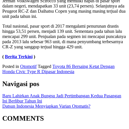
Jerman Volkswagen Scirocco yang memiliki napas di pasar sport
dalam negeri, mendapatkan 33 unit (23,74 persen). Selanjutnya ada
Peugeot RC-Z dan Daihatsu Copen yang masing masing terjual dua
unit pada tahun ini.
Total nasional, pasar sport di 2017 mengalami penurunan drastis
hingga 53,51 persen, menjadi 139 unit. Sementara pada tahun lalu
mencapai 299 unit. Penjualan pada segmen ini mencapai puncaknya
pada 2013 lalu sebesar 963 unit, di mana penyumbang terbesarnya
CR-Z yang sanggup terjual hingga 429 unit.
(
Berita Terkini
)
Posted in
Otomotif
Tagged
Toyota 86 Bersaing Ketat Dengan
Honda Civic Type R Dipasar Indonesia
Navigasi pos
Baru Lahirkan Anak Bungsu Jadi Pertimbangan Kedua Pasangan
Ini Berlibur Tahun Ini
Datsun Indonesia Menyiapkan Varian Otomatis?
COMMENTS