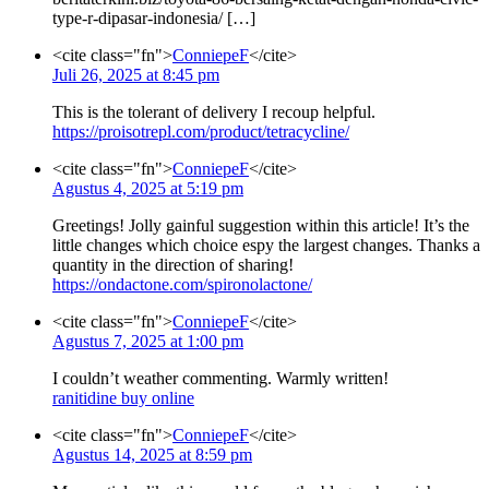
type-r-dipasar-indonesia/ […]
<cite class="fn">
ConniepeF
</cite>
Juli 26, 2025 at 8:45 pm
This is the tolerant of delivery I recoup helpful.
https://proisotrepl.com/product/tetracycline/
<cite class="fn">
ConniepeF
</cite>
Agustus 4, 2025 at 5:19 pm
Greetings! Jolly gainful suggestion within this article! It’s the
little changes which choice espy the largest changes. Thanks a
quantity in the direction of sharing!
https://ondactone.com/spironolactone/
<cite class="fn">
ConniepeF
</cite>
Agustus 7, 2025 at 1:00 pm
I couldn’t weather commenting. Warmly written!
ranitidine buy online
<cite class="fn">
ConniepeF
</cite>
Agustus 14, 2025 at 8:59 pm