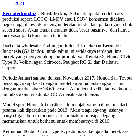
2024
Beritaterkini.biz
– Beritaterkni,
Selain daripada model mass
produksi seperti LCGC, LMPV atau LSUV, konsumen didalam
negeri juga ditawarkan dengan deretan model lain pada segmen hobi
seperti sport. Akan tetapi memang tidak besar pasarnya, dan hanya
menyasar pada konsumen tertentu.
Dari data wholesales Gabungan Industri Kendaraan Bermotor
Indonesia (Gaikindo), untuk tahun ini setidaknya terdapat lima
merek yang menyemplungkan produknya, Toyota 86, Honda Civic
Type R, Volkswagen Scirocco, Peugeot RC-Z, dan Daihatsu
Copen.
Periode Januari sampai dengan November 2017, Honda dan Toyota
bersaing cukup ketat dengan perolehan sama pada angka 51 unit
dengan market share 36,69 persen. Akan tetapi kelihatannya kondisi
ini tidak akan terjadi jika CR-Z masih ada di pasar.
Model sport Honda ini masih selalu menjali yang paling laris dari
petama kali dipasarkan pada 2013. Akan tetapi sayang, usianya
hanya tiga tahun di Indonesia dikarenakan prinsipal Jepang
memutuskan untuk berhenti untuk membuatnya di 2016.
Kemudian 86 dan Civic Type R, pada posisi ketiga ada merek asal