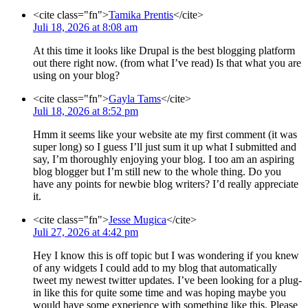
<cite class="fn">
Tamika Prentis
</cite>
Juli 18, 2026 at 8:08 am
At this time it looks like Drupal is the best blogging platform
out there right now. (from what I’ve read) Is that what you are
using on your blog?
<cite class="fn">
Gayla Tams
</cite>
Juli 18, 2026 at 8:52 pm
Hmm it seems like your website ate my first comment (it was
super long) so I guess I’ll just sum it up what I submitted and
say, I’m thoroughly enjoying your blog. I too am an aspiring
blog blogger but I’m still new to the whole thing. Do you
have any points for newbie blog writers? I’d really appreciate
it.
<cite class="fn">
Jesse Mugica
</cite>
Juli 27, 2026 at 4:42 pm
Hey I know this is off topic but I was wondering if you knew
of any widgets I could add to my blog that automatically
tweet my newest twitter updates. I’ve been looking for a plug-
in like this for quite some time and was hoping maybe you
would have some experience with something like this. Please