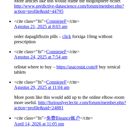
More articles like this would frame the blogosphere richer.
http://www.predictive-datascience.com/forum/member.php?
action=profile&uid=44795
<cite class="fn">
ConniepeF
</cite>
Agustus 21, 2025 at 8:03 am
order dapagliflozin pills –
click
forxiga 10mg without
prescription
<cite class="fn">
ConniepeF
</cite>
Agustus 24, 2025 at 7:54 am
orlistat where to buy –
https://asacostat.com/#
buy xenical
tablets
<cite class="fn">
ConniepeF
</cite>
Agustus 29, 2025 at 11:04 am
More posts like this would add up to the online elbow-room
more useful.
http://furiouslyeclectic.com/forum/member.php?
action=profile&uid=24881
<cite class="fn">
免费Binance账户
</cite>
April 14, 2026 at 11:05 pm