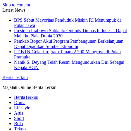
Skip to content
Latest News
BPS Sebut Mayoritas Penduduk Miskin RI Menumpuk di
Pulau Jawa
Presiden Prabowo Subianto Optimis Timnas Indonesia Dapat
Maju ke Piala Dunia 2030
Pemkab Bogor Akui Program Pembangunan Berkelanjutan
Dapat Dijadikan Sumber Ekonomi
PT BTN Gelar Program Tanam 2.500 Mangrove di Pulau
Pramuka
Nanik S. Deyang Telah Resmi Mengundurkan Diri Sebagai
Kepala BGN
Berita Terkini
Majalah Online Berita Terkini
BeritaTerkini
Dunia
Lifestyle
Artis
Sport
Bola
Tekno