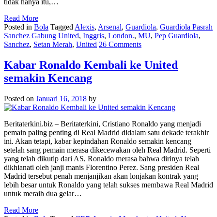
tidak hanya itu,…
Read More
Posted in
Bola
Tagged
Alexis
,
Arsenal
,
Guardiola
,
Guardiola Pasrah
Sanchez Gabung United
,
Inggris
,
London.
,
MU
,
Pep Guardiola
,
Sanchez
,
Setan Merah
,
United
26 Comments
Kabar Ronaldo Kembali ke United
semakin Kencang
Posted on
Januari 16, 2018
by
Beritaterkini.biz – Beritaterkini, Cristiano Ronaldo yang menjadi
pemain paling penting di Real Madrid didalam satu dekade terakhir
ini. Akan tetapi, kabar kepindahan Ronaldo semakin kencang
setelah sang pemain merasa dikecewakan oleh Real Madrid. Seperti
yang telah dikutip dari AS, Ronaldo merasa bahwa dirinya telah
dikhianati oleh janji manis Florentino Perez. Sang presiden Real
Madrid tersebut penah menjanjikan akan lonjakan kontrak yang
lebih besar untuk Ronaldo yang telah sukses membawa Real Madrid
untuk meraih dua gelar…
Read More