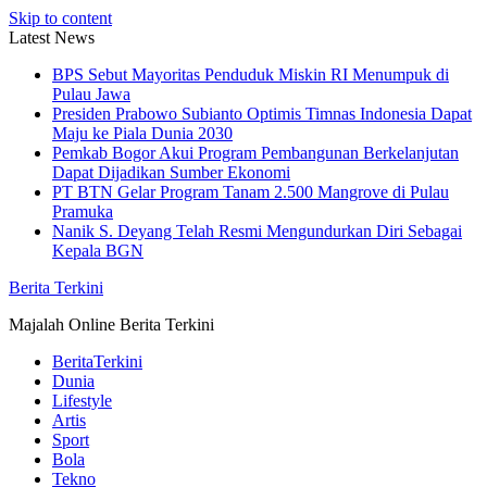
Skip to content
Latest News
BPS Sebut Mayoritas Penduduk Miskin RI Menumpuk di
Pulau Jawa
Presiden Prabowo Subianto Optimis Timnas Indonesia Dapat
Maju ke Piala Dunia 2030
Pemkab Bogor Akui Program Pembangunan Berkelanjutan
Dapat Dijadikan Sumber Ekonomi
PT BTN Gelar Program Tanam 2.500 Mangrove di Pulau
Pramuka
Nanik S. Deyang Telah Resmi Mengundurkan Diri Sebagai
Kepala BGN
Berita Terkini
Majalah Online Berita Terkini
BeritaTerkini
Dunia
Lifestyle
Artis
Sport
Bola
Tekno