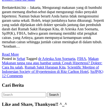
Beritaterkini.biz – Jakarta, Mengurangi makanan yang di bumbuhi
garam memang disebut-sebut dapat mengurangi risiko penyakit
hipertensi. Namun bukan berarti Anda harus tidak mengonsumsi
garam sama sekali. Boleh, tetapi jumlahnya harus dikurangi. Seperti
yang sudah dijelaskan oleh dokter spesialis jantung dan pembuluh
darah dari Rumah Sakit Harapan Kita, dr Arieska Ann Soenarta,
SpJP(K), FIHA, bahwa garam memang memiliki sifat pengikat
cairan. yang Artinya, garam mempunyai kemampuan untuk
menahan cairan sehingga jumlah cairan meningkat di dalam tubuh.
“keadaan…
Read More
Posted in
Sehat
Tagged
dr Arieska Ann Soenarta
,
FIHA
,
Makan
Makanan tanpa rasa atau hambar untuk Cegah Hipertensi? Dokter:
Cara Itu salah
,
Rumah Sakit Harapan Kita
,
Scientific Meeting of
Indonesian Society of Hypertension di Ritz Carlton Hotel
,
SpJP(K)
12 Comments
Cari Berita
Like and Share, Thankyou!! ^_^