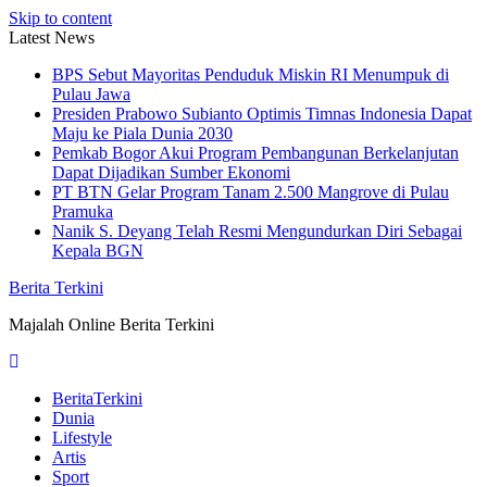
Skip to content
Latest News
BPS Sebut Mayoritas Penduduk Miskin RI Menumpuk di
Pulau Jawa
Presiden Prabowo Subianto Optimis Timnas Indonesia Dapat
Maju ke Piala Dunia 2030
Pemkab Bogor Akui Program Pembangunan Berkelanjutan
Dapat Dijadikan Sumber Ekonomi
PT BTN Gelar Program Tanam 2.500 Mangrove di Pulau
Pramuka
Nanik S. Deyang Telah Resmi Mengundurkan Diri Sebagai
Kepala BGN
Berita Terkini
Majalah Online Berita Terkini
BeritaTerkini
Dunia
Lifestyle
Artis
Sport