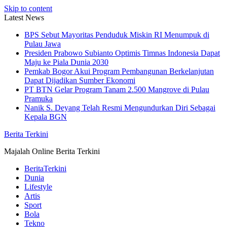
Skip to content
Latest News
BPS Sebut Mayoritas Penduduk Miskin RI Menumpuk di
Pulau Jawa
Presiden Prabowo Subianto Optimis Timnas Indonesia Dapat
Maju ke Piala Dunia 2030
Pemkab Bogor Akui Program Pembangunan Berkelanjutan
Dapat Dijadikan Sumber Ekonomi
PT BTN Gelar Program Tanam 2.500 Mangrove di Pulau
Pramuka
Nanik S. Deyang Telah Resmi Mengundurkan Diri Sebagai
Kepala BGN
Berita Terkini
Majalah Online Berita Terkini
BeritaTerkini
Dunia
Lifestyle
Artis
Sport
Bola
Tekno