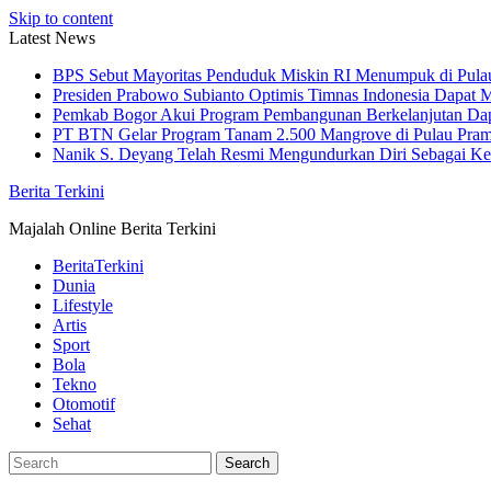
Skip to content
Latest News
BPS Sebut Mayoritas Penduduk Miskin RI Menumpuk di Pula
Presiden Prabowo Subianto Optimis Timnas Indonesia Dapat M
Pemkab Bogor Akui Program Pembangunan Berkelanjutan Da
PT BTN Gelar Program Tanam 2.500 Mangrove di Pulau Pra
Nanik S. Deyang Telah Resmi Mengundurkan Diri Sebagai K
Berita Terkini
Majalah Online Berita Terkini
BeritaTerkini
Dunia
Lifestyle
Artis
Sport
Bola
Tekno
Otomotif
Sehat