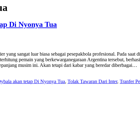
ua
tap Di Nyonya Tua
arier yang sangat luar biasa sebagai pesepakbola profesional. Pada saat
ri terhitung pemain yang berkewarganegaraan Argentina tersebut, berhas
epanjang musim ini. Akan tetapi dari kabar yang beredar diberbagai…
ybala akan tetap Di Nyonya Tua
,
Tolak Tawaran Dari Inter
,
Tranfer P