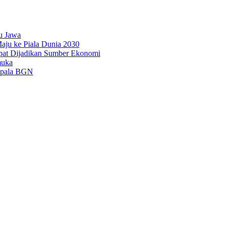
u Jawa
aju ke Piala Dunia 2030
pat Dijadikan Sumber Ekonomi
muka
epala BGN