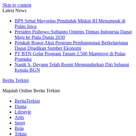
Skip to content
Latest News
BPS Sebut Mayoritas Penduduk Miskin RI Menumpuk di
Pulau Jawa
Presiden Prabowo Subianto Optimis Timnas Indonesia Dapat
Maju ke Piala Dunia 2030
Pemkab Bogor Akui Program Pembangunan Berkelanjutan
Dapat Dijadikan Sumber Ekonomi
PT BTN Gelar Program Tanam 2.500 Mangrove di Pulau
Pramuka
Nanik S. Deyang Telah Resmi Mengundurkan Diri Sebagai
Kepala BGN
Berita Terkini
Majalah Online Berita Terkini
BeritaTerkini
Dunia
Lifestyle
Artis
Sport
Bola
Tekno