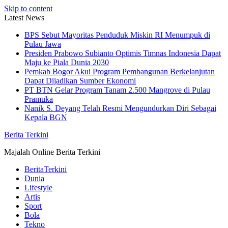
Skip to content
Latest News
BPS Sebut Mayoritas Penduduk Miskin RI Menumpuk di
Pulau Jawa
Presiden Prabowo Subianto Optimis Timnas Indonesia Dapat
Maju ke Piala Dunia 2030
Pemkab Bogor Akui Program Pembangunan Berkelanjutan
Dapat Dijadikan Sumber Ekonomi
PT BTN Gelar Program Tanam 2.500 Mangrove di Pulau
Pramuka
Nanik S. Deyang Telah Resmi Mengundurkan Diri Sebagai
Kepala BGN
Berita Terkini
Majalah Online Berita Terkini
BeritaTerkini
Dunia
Lifestyle
Artis
Sport
Bola
Tekno