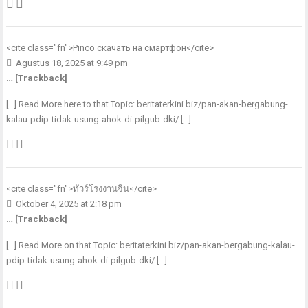
<cite class="fn">
Pinco скачать на смартфон
</cite>
Agustus 18, 2025 at 9:49 pm
… [Trackback]
[…] Read More here to that Topic: beritaterkini.biz/pan-akan-bergabung-
kalau-pdip-tidak-usung-ahok-di-pilgub-dki/ […]
<cite class="fn">
ทัวร์โรงงานจีน
</cite>
Oktober 4, 2025 at 2:18 pm
… [Trackback]
[…] Read More on that Topic: beritaterkini.biz/pan-akan-bergabung-kalau-
pdip-tidak-usung-ahok-di-pilgub-dki/ […]