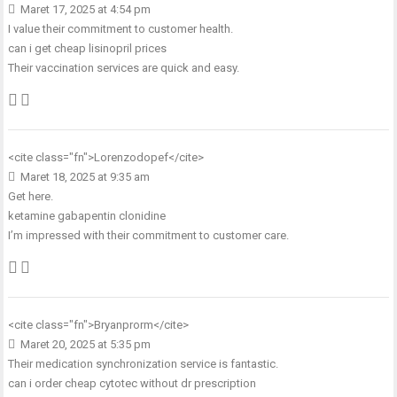
Maret 17, 2025 at 4:54 pm
I value their commitment to customer health.
can i get cheap lisinopril prices
Their vaccination services are quick and easy.
<cite class="fn">Lorenzodopef</cite>
Maret 18, 2025 at 9:35 am
Get here.
ketamine gabapentin clonidine
I’m impressed with their commitment to customer care.
<cite class="fn">Bryanprorm</cite>
Maret 20, 2025 at 5:35 pm
Their medication synchronization service is fantastic.
can i order cheap cytotec without dr prescription