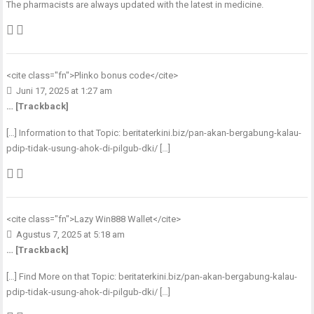
The pharmacists are always updated with the latest in medicine.
<cite class="fn">
Plinko bonus code
</cite>
Juni 17, 2025 at 1:27 am
… [Trackback]
[…] Information to that Topic: beritaterkini.biz/pan-akan-bergabung-kalau-
pdip-tidak-usung-ahok-di-pilgub-dki/ […]
<cite class="fn">
Lazy Win888 Wallet
</cite>
Agustus 7, 2025 at 5:18 am
… [Trackback]
[…] Find More on that Topic: beritaterkini.biz/pan-akan-bergabung-kalau-
pdip-tidak-usung-ahok-di-pilgub-dki/ […]