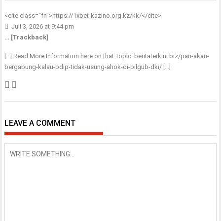
<cite class="fn">
https://1xbet-kazino.org.kz/kk/
</cite>
Juli 3, 2026 at 9:44 pm
… [Trackback]
[…] Read More Information here on that Topic: beritaterkini.biz/pan-akan-
bergabung-kalau-pdip-tidak-usung-ahok-di-pilgub-dki/ […]
LEAVE A COMMENT