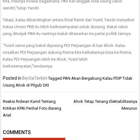
kita, maunya kolaisi bagaimana. PAn kan enggak bisa usung calon
sendiri,”tutup Yandri.
Tetapi, kalau dibandingkan antara Rizal Ramli dan Yusril, Yandri menyebut
Ketua Umum PBB itu lebih berkesempatan untuk diusung. Bakal calon
yang ditunjuk PAN itu nantinya bakal ditawarkan ke partai politik lainnya.
“Yusril sama yang bakal diyusung PDI Perjuangan di luar Ahok. Kalau
misalkan PDI Perjuangan dukung Risma kita kelihatannya bisa ke Risma.
Kalau PDI Perjuangan lebih ke Ahok, Yusril lebih
berkesempatan,”tandasnya.
Posted in
BeritaTerkini
Tagged
PAN Akan Bergabung Kalau PDIP Tidak
Usung Ahok di Pilgub DKI
Navigasi
Reaksi Ridwan Kamil Tentang
Ahok Tetap Tenang Elektabilitasnya
pos
Kritikan KPAI Perihal Foto Bareng
Menurun
Ariel
COMMENTS