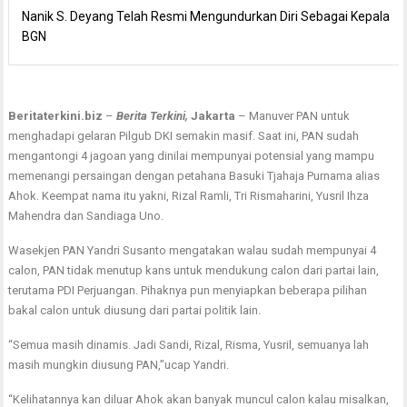
Nanik S. Deyang Telah Resmi Mengundurkan Diri Sebagai Kepala
BGN
Beritaterkini.biz
–
Berita Terkini,
Jakarta
– Manuver PAN untuk
menghadapi gelaran Pilgub DKI semakin masif. Saat ini, PAN sudah
mengantongi 4 jagoan yang dinilai mempunyai potensial yang mampu
memenangi persaingan dengan petahana Basuki Tjahaja Purnama alias
Ahok. Keempat nama itu yakni, Rizal Ramli, Tri Rismaharini, Yusril Ihza
Mahendra dan Sandiaga Uno.
Wasekjen PAN Yandri Susanto mengatakan walau sudah mempunyai 4
calon, PAN tidak menutup kans untuk mendukung calon dari partai lain,
terutama PDI Perjuangan. Pihaknya pun menyiapkan beberapa pilihan
bakal calon untuk diusung dari partai politik lain.
“Semua masih dinamis. Jadi Sandi, Rizal, Risma, Yusril, semuanya lah
masih mungkin diusung PAN,”ucap Yandri.
“Kelihatannya kan diluar Ahok akan banyak muncul calon kalau misalkan,