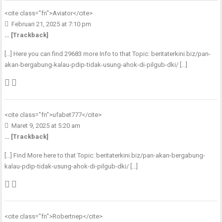
<cite class="fn">
Aviator
</cite>
Februari 21, 2025 at 7:10 pm
… [Trackback]
[…] Here you can find 29683 more Info to that Topic: beritaterkini.biz/pan-
akan-bergabung-kalau-pdip-tidak-usung-ahok-di-pilgub-dki/ […]
<cite class="fn">
ufabet777
</cite>
Maret 9, 2025 at 5:20 am
… [Trackback]
[…] Find More here to that Topic: beritaterkini.biz/pan-akan-bergabung-
kalau-pdip-tidak-usung-ahok-di-pilgub-dki/ […]
<cite class="fn">Robertnep</cite>