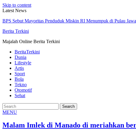
Skip to content
Latest News
BPS Sebut Mayoritas Penduduk Miskin RI Menumpuk di Pulau Jaw
Berita Terkini
Majalah Online Berita Terkini
BeritaTerkini
Dunia
Lifestyle
Artis
Sport
Bola
Tekno
Otomotif
Sehat
MENU
Malam Imlek di Manado di meriahkan berb