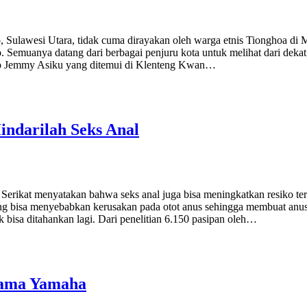
 Sulawesi Utara, tidak cuma dirayakan oleh warga etnis Tionghoa di M
 Semuanya datang dari berbagai penjuru kota untuk melihat dari deka
o Jemmy Asiku yang ditemui di Klenteng Kwan…
ndarilah Seks Anal
ka Serikat menyatakan bahwa seks anal juga bisa meningkatkan resiko t
ng bisa menyebabkan kerusakan pada otot anus sehingga membuat anus te
k bisa ditahankan lagi. Dari penelitian 6.150 pasipan oleh…
Utama Yamaha