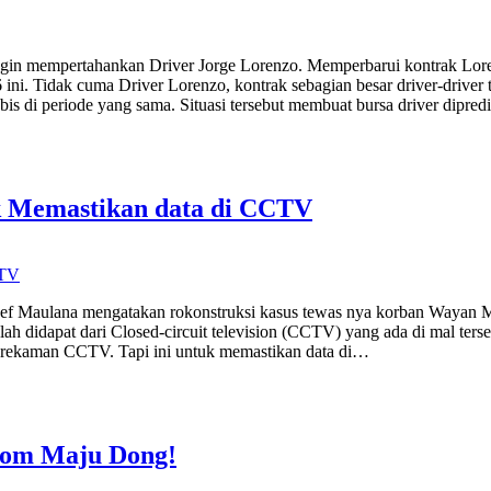
ngin mempertahankan Driver Jorge Lorenzo. Memperbarui kontrak Lore
ni. Tidak cuma Driver Lorenzo, kontrak sebagian besar driver-driver
abis di periode yang sama. Situasi tersebut membuat bursa driver dipr
uk Memastikan data di CCTV
f Maulana mengatakan rokonstruksi kasus tewas nya korban Wayan Mirna
h didapat dari Closed-circuit television (CCTV) yang ada di mal tersebu
t rekaman CCTV. Tapi ini untuk memastikan data di…
Akom Maju Dong!