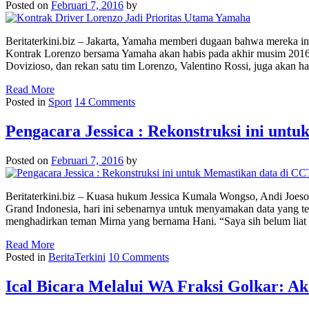
Posted on
Februari 7, 2016
by
Beritaterkini.biz – Jakarta, Yamaha memberi dugaan bahwa mereka i
Kontrak Lorenzo bersama Yamaha akan habis pada akhir musim 2016 i
Dovizioso, dan rekan satu tim Lorenzo, Valentino Rossi, juga akan h
Read More
Posted in
Sport
14 Comments
Pengacara Jessica : Rekonstruksi ini unt
Posted on
Februari 7, 2016
by
Beritaterkini.biz – Kuasa hukum Jessica Kumala Wongso, Andi Joesoe
Grand Indonesia, hari ini sebenarnya untuk menyamakan data yang tela
menghadirkan teman Mirna yang bernama Hani. “Saya sih belum lia
Read More
Posted in
BeritaTerkini
10 Comments
Ical Bicara Melalui WA Fraksi Golkar: 