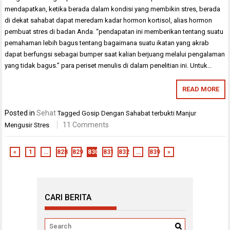
mendapatkan, ketika berada dalam kondisi yang membikin stres, berada
di dekat sahabat dapat meredam kadar hormon kortisol, alias hormon
pembuat stres di badan Anda. “pendapatan ini memberikan tentang suatu
pemahaman lebih bagus tentang bagaimana suatu ikatan yang akrab
dapat berfungsi sebagai bumper saat kalian berjuang melalui pengalaman
yang tidak bagus.” para periset menulis di dalam penelitian ini. Untuk…
READ MORE
Posted in
Sehat
Tagged
Gosip Dengan Sahabat terbukti Manjur
11 Comments
Mengusir Stres
«
1
…
828
829
830
831
832
…
839
»
CARI BERITA