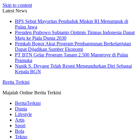
Skip to content
Latest News
BPS Sebut Mayoritas Penduduk Miskin RI Menumpuk di
Pulau Jawa
Presiden Prabowo Subianto Optimis Timnas Indonesia Dapat
Maju ke Piala Dunia 2030
Pemkab Bogor Akui Program Pembangunan Berkelanjutan
Dapat Dijadikan Sumber Ekonomi
PT BTN Gelar Program Tanam 2.500 Mangrove di Pulau
Pramuka
Nanik S. Deyang Telah Resmi Mengundurkan Diri Sebagai
Kepala BGN
Berita Terkini
Majalah Online Berita Terkini
BeritaTerkini
Dunia
Lifestyle
Artis
Sport
Bola
Tekno