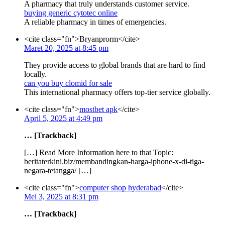
A pharmacy that truly understands customer service.
buying generic cytotec online
A reliable pharmacy in times of emergencies.
<cite class="fn">Bryanprorm</cite>
Maret 20, 2025 at 8:45 pm
They provide access to global brands that are hard to find
locally.
can you buy clomid for sale
This international pharmacy offers top-tier service globally.
<cite class="fn">
mostbet apk
</cite>
April 5, 2025 at 4:49 pm
… [Trackback]
[…] Read More Information here to that Topic:
beritaterkini.biz/membandingkan-harga-iphone-x-di-tiga-
negara-tetangga/ […]
<cite class="fn">
computer shop hyderabad
</cite>
Mei 3, 2025 at 8:31 pm
… [Trackback]