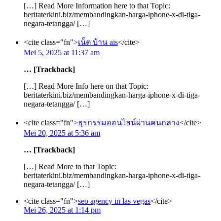
[…] Read More Information here to that Topic:
beritaterkini.biz/membandingkan-harga-iphone-x-di-tiga-
negara-tetangga/ […]
<cite class="fn">
เน็ต บ้าน ais
</cite>
Mei 5, 2025 at 11:37 am
… [Trackback]
[…] Read More Info here on that Topic:
beritaterkini.biz/membandingkan-harga-iphone-x-di-tiga-
negara-tetangga/ […]
<cite class="fn">
ธุรกรรมออนไลน์ผ่านคนกลาง
</cite>
Mei 20, 2025 at 5:36 am
… [Trackback]
[…] Read More to that Topic:
beritaterkini.biz/membandingkan-harga-iphone-x-di-tiga-
negara-tetangga/ […]
<cite class="fn">
seo agency in las vegas
</cite>
Mei 26, 2025 at 1:14 pm