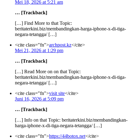
Mei 18, 2026 at 5:21 am
… [Trackback]
[…] Find More to that Topic:
beritaterkini.biz/membandingkan-harga-iphone-x-di-tiga-
negara-tetangga/ […]
<cite class="fn">
archpost.kz
</cite>
Mei 21, 2026 at 1:29 pm
… [Trackback]
[…] Read More on on that Topic:
beritaterkini.biz/membandingkan-harga-iphone-x-di-tiga-
negara-tetangga/ […]
<cite class="fn">
visit site
</cite>
Juni 16, 2026 at 5:09 pm
… [Trackback]
[…] Info on that Topic: beritaterkini.biz/membandingkan-
harga-iphone-x-di-tiga-negara-tetangga/ […]
<cite class="fn">
https://44botox.net
</cite>