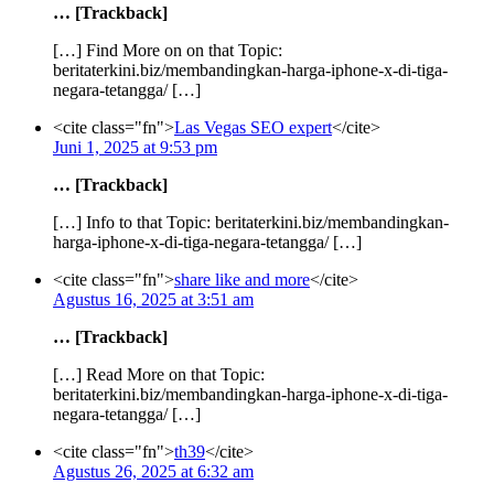
… [Trackback]
[…] Find More on on that Topic:
beritaterkini.biz/membandingkan-harga-iphone-x-di-tiga-
negara-tetangga/ […]
<cite class="fn">
Las Vegas SEO expert
</cite>
Juni 1, 2025 at 9:53 pm
… [Trackback]
[…] Info to that Topic: beritaterkini.biz/membandingkan-
harga-iphone-x-di-tiga-negara-tetangga/ […]
<cite class="fn">
share like and more
</cite>
Agustus 16, 2025 at 3:51 am
… [Trackback]
[…] Read More on that Topic:
beritaterkini.biz/membandingkan-harga-iphone-x-di-tiga-
negara-tetangga/ […]
<cite class="fn">
th39
</cite>
Agustus 26, 2025 at 6:32 am