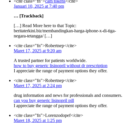
<cite class="fn">
cam tokens
</cite>
Januari 10, 2025 at 7:40 pm
… [Trackback]
[…] Read More here to that Topic:
beritaterkini.biz/membandingkan-harga-iphone-x-di-tiga-
negara-tetangga/ […]
<cite class="fn">Robertnep</cite>
Maret 17, 2025 at 9:20 am
A trusted partner for patients worldwide.
how to buy generic lisinopril without dr prescription
I appreciate the range of payment options they offer.
<cite class="fn">Robertnep</cite>
Maret 17, 2025 at 2:24 pm
drug information and news for professionals and consumers.
can you buy generic lisinopril pill
I appreciate the range of payment options they offer.
<cite class="fn">Lorenzodopef</cite>
Maret 18, 2025 at 1:25 pm