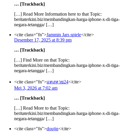
… [Trackback]
[…] Read More Information here to that Topic:
beritaterkini.biz/membandingkan-harga-iphone-x-di-tiga-
negara-tetangga/ […]
<cite class="fn">
Jammin Jars spiele
</cite>
Desember 17, 2025 at 8:39 pm
… [Trackback]
[…] Find More on that Topic:
beritaterkini.biz/membandingkan-harga-iphone-x-di-tiga-
negara-tetangga/ […]
<cite class="fn">
แทงหวย24
</cite>
Mei 3, 2026 at 7:02 am
… [Trackback]
[…] Read More to that Topic:
beritaterkini.biz/membandingkan-harga-iphone-x-di-tiga-
negara-tetangga/ […]
<cite class="fn">
doujin
</cite>