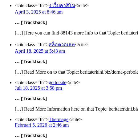
<cite class="fn">
3 เว็บคาสิโน
</cite>
April 3, 2025 at 8:46 am
… [Trackback]
[…] Here you can find 88143 more Info to that Topic: beritate
<cite class="fn">
สล็อตวอเลท
</cite>
April 18, 2025 at 5:43 am
… [Trackback]
[…] Read More on to that Topic: beritaterkini.biz/dorna-perbo
<cite class="fn">
go to site
</cite>
Juli 18, 2025 at 3:58 pm
… [Trackback]
[…] Read More Information here on that Topic: beritaterkini.b
<cite class="fn">
Thermage
</cite>
Februari 5, 2026 at 2:46 am
… [Trackback]