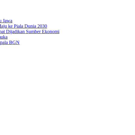
u Jawa
aju ke Piala Dunia 2030
pat Dijadikan Sumber Ekonomi
muka
epala BGN