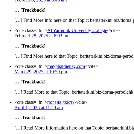
… [Trackback]
[…] Find More Info here on that Topic: beritaterkini.biz/dorn
<cite class="fn">
Al Yarmouk University College
</cite>
Februari 28, 2025 at 6:03 pm
… [Trackback]
[…] Find More here to that Topic: beritaterkini.biz/dorna-per
<cite class="fn">
mayphatdiensg.com
</cite>
Maret 29, 2025 at 10:59 pm
… [Trackback]
[…] Read More to that Topic: beritaterkini.biz/dorna-perboleh
<cite class="fn">
погана якість
</cite>
April 1, 2025 at 11:29 am
… [Trackback]
[…] Read More Information here on that Topic: beritaterkini.b