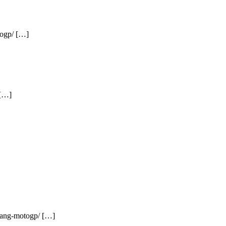
togp/ […]
 […]
ajang-motogp/ […]