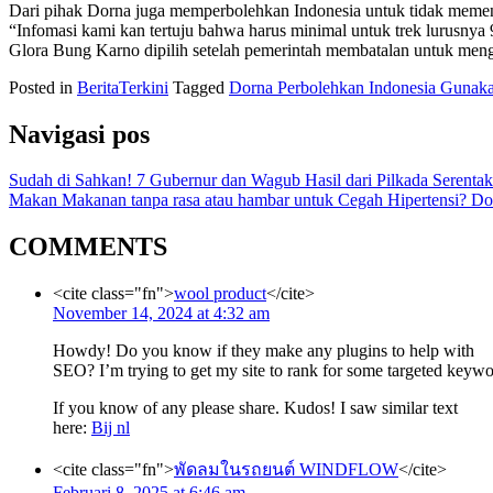
Dari pihak Dorna juga memperbolehkan Indonesia untuk tidak memenuh
“Infomasi kami kan tertuju bahwa harus minimal untuk trek lurusnya 9
Glora Bung Karno dipilih setelah pemerintah membatalan untuk men
Posted in
BeritaTerkini
Tagged
Dorna Perbolehkan Indonesia Gunaka
Navigasi pos
Sudah di Sahkan! 7 Gubernur dan Wagub Hasil dari Pilkada Serentak
Makan Makanan tanpa rasa atau hambar untuk Cegah Hipertensi? Dokt
COMMENTS
<cite class="fn">
wool product
</cite>
November 14, 2024 at 4:32 am
Howdy! Do you know if they make any plugins to help with
SEO? I’m trying to get my site to rank for some targeted keywo
If you know of any please share. Kudos! I saw similar text
here:
Bij nl
<cite class="fn">
พัดลมในรถยนต์ WINDFLOW
</cite>
Februari 8, 2025 at 6:46 am