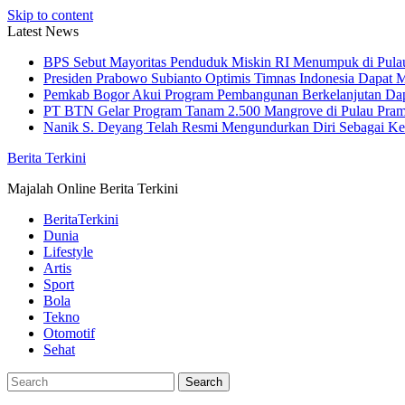
Skip to content
Latest News
BPS Sebut Mayoritas Penduduk Miskin RI Menumpuk di Pula
Presiden Prabowo Subianto Optimis Timnas Indonesia Dapat M
Pemkab Bogor Akui Program Pembangunan Berkelanjutan Da
PT BTN Gelar Program Tanam 2.500 Mangrove di Pulau Pra
Nanik S. Deyang Telah Resmi Mengundurkan Diri Sebagai K
Berita Terkini
Majalah Online Berita Terkini
BeritaTerkini
Dunia
Lifestyle
Artis
Sport
Bola
Tekno
Otomotif
Sehat