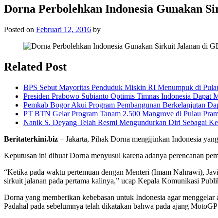
Dorna Perbolehkan Indonesia Gunakan Si
Posted on
Februari 12, 2016
by
Related Post
BPS Sebut Mayoritas Penduduk Miskin RI Menumpuk di Pula
Presiden Prabowo Subianto Optimis Timnas Indonesia Dapat M
Pemkab Bogor Akui Program Pembangunan Berkelanjutan Da
PT BTN Gelar Program Tanam 2.500 Mangrove di Pulau Pra
Nanik S. Deyang Telah Resmi Mengundurkan Diri Sebagai K
Beritaterkini.biz
– Jakarta, Pihak Dorna mengijinkan Indonesia yang
Keputusan ini dibuat Dorna menyusul karena adanya perencanan pem
“Ketika pada waktu pertemuan dengan Menteri (Imam Nahrawi), Jav
sirkuit jalanan pada pertama kalinya,” ucap Kepala Komunikasi Publ
Dorna yang memberikan kebebasan untuk Indonesia agar menggelar aja
Padahal pada sebelumnya telah dikatakan bahwa pada ajang MotoGP 