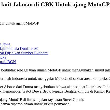
rkuit Jalanan di GBK Untuk ajang MotoGP
u Jawa
aju ke Piala Dunia 2030
pat Dijadikan Sumber Ekonomi
muka
epala BGN
 bertindak sebagai tuan rumah MotoGP untuk menggunakan sirkuit jalan
erintah Indonesia untuk menggelar MotoGP di sekitar areal kompleks
ier Alonso dari Dorna menyebutkan bahwa akan sangat Luar biasa In
ik Kemenpora, Gatot Dewa Broto kepada Beritaterkini.biz di Kantor Ke
ng MotoGP di lintasan jalan raya atau Street Circuit.
hanya diperbolehkan untuk sirkuit permanen.