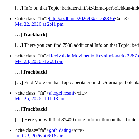
[…] Info on that Topic: beritaterkini.biz/dorna-perbolehkan-i
<cite class="fn">
http://azdb.net/2026/04/21/68836/
</cite>
Mei 22, 2026 at 2:41 pm
… [Trackback]
[…] There you can find 7538 additional Info on that Topic: be
<cite class="fn">
Revival do Movimento Revolucionário 2267 
Mei 23, 2026 at 2:23 pm
… [Trackback]
[…] Find More on that Topic: beritaterkini.biz/dorna-perboleh
<cite class="fn">
altogel resmi
</cite>
Mei 25, 2026 at 11:18 pm
… [Trackback]
[…] Here you will find 87409 more Information on that Topic: 
<cite class="fn">
goth dating
</cite>
Juni 23, 2026 at 6:16 am