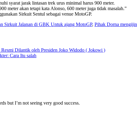
i syarat jarak lintasan trek urus minimal harus 900 meter.
00 meter akan tetapi kata Alonso, 600 meter juga tidak masalah.”
ggunakan Sirkuit Sentul sebagai venue MotoGP.
n Sirkuit Jalanan di GBK Untuk ajang MotoGP
,
Pihak Dorna mengijin
 Resmi Dilantik oleh Presiden Joko Widodo ( Jokowi )
er: Cara Itu salah
rds but I’m not seeing very good success.