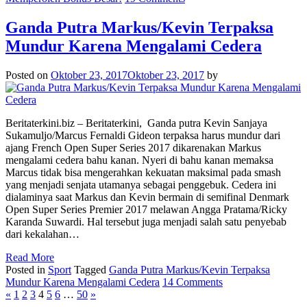
Ganda Putra Markus/Kevin Terpaksa
Mundur Karena Mengalami Cedera
Posted on
Oktober 23, 2017
Oktober 23, 2017
by
Beritaterkini.biz – Beritaterkini, Ganda putra Kevin Sanjaya
Sukamuljo/Marcus Fernaldi Gideon terpaksa harus mundur dari
ajang French Open Super Series 2017 dikarenakan Markus
mengalami cedera bahu kanan. Nyeri di bahu kanan memaksa
Marcus tidak bisa mengerahkan kekuatan maksimal pada smash
yang menjadi senjata utamanya sebagai penggebuk. Cedera ini
dialaminya saat Markus dan Kevin bermain di semifinal Denmark
Open Super Series Premier 2017 melawan Angga Pratama/Ricky
Karanda Suwardi. Hal tersebut juga menjadi salah satu penyebab
dari kekalahan…
Read More
Posted in
Sport
Tagged
Ganda Putra Markus/Kevin Terpaksa
Mundur Karena Mengalami Cedera
14 Comments
«
1
2
3
4
5
6
…
50
»