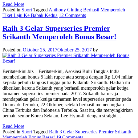
Read More
Posted in
Sport
Tagged
Anthony Ginting Berhasil Memperoleh
Tiket Laju Ke Babak Kedua
12 Comments
Raih 3 Gelar Superseries Premier
Srikanth Memperoleh Bonus Besar!
Posted on
Oktober 25, 2017
Oktober 25, 2017
by
Beritaterkini.biz – Beritaterkini, Asosiasi Bulu Tangkis India
memberikan bonus 5 lakh rupee atau serupa dengan Rp 1,04 miliar
kepada pebulu tangkis tungga putra Kidambi Srikanth. Hadiah itu
diberikan karena Srikanth yang berhasil memperoleh gelar ketiga
turnamen superseries premier pada 2017. Srikanth baru saja
mendapatkan gelar ketiga turnamen level superseries premier pada
Denmark Terbuka, 22 Oktober, setelah berhasil memenangkan
China Terbuka dan Indonesia Terbuka. Saat itu, dia menyingkirkan
pemain senior Korea Selatan, Lee Hyun-il, dengan straight…
Read More
Posted in
Sport
Tagged
Raih 3 Gelar Superseries Premier Srikanth
Memperoleh Bonus Besar!
19 Comments