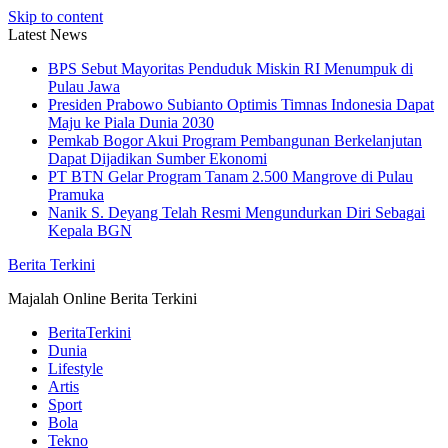
Skip to content
Latest News
BPS Sebut Mayoritas Penduduk Miskin RI Menumpuk di
Pulau Jawa
Presiden Prabowo Subianto Optimis Timnas Indonesia Dapat
Maju ke Piala Dunia 2030
Pemkab Bogor Akui Program Pembangunan Berkelanjutan
Dapat Dijadikan Sumber Ekonomi
PT BTN Gelar Program Tanam 2.500 Mangrove di Pulau
Pramuka
Nanik S. Deyang Telah Resmi Mengundurkan Diri Sebagai
Kepala BGN
Berita Terkini
Majalah Online Berita Terkini
BeritaTerkini
Dunia
Lifestyle
Artis
Sport
Bola
Tekno