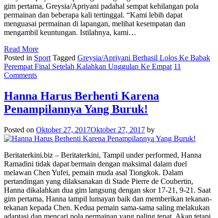
gim pertama, Greysia/Apriyani padahal sempat kehilangan pola
permainan dan beberapa kali tertinggal. “Kami lebih dapat
menguasai permainan di lapangan, melihat kesempatan dan
mengambil keuntungan. Istilahnya, kami…
Read More
Posted in
Sport
Tagged
Greysia/Apriyani Berhasil Lolos Ke Babak
Perempat Final Setelah Kalahkan Unggulan Ke Empat
11
Comments
Hanna Harus Berhenti Karena
Penampilannya Yang Buruk!
Posted on
Oktober 27, 2017
Oktober 27, 2017
by
Beritaterkini.biz – Beritaterkini, Tampil under performed, Hanna
Ramadini tidak dapat bermain dengan maksimal dalam duel
melawan Chen Yufei, pemain muda asal Tiongkok. Dalam
pertandingan yang dilaksanakan di Stade Pierre de Coubertin,
Hanna dikalahkan dua gim langsung dengan skor 17-21, 9-21. Saat
gim pertama, Hanna tampil lumayan baik dan memberikan tekanan-
tekanan kepada Chen. Kedua pemain sama-sama saling melakukan
adaptasi dan mencari pola permainan yang paling tepat. Akan tetapi