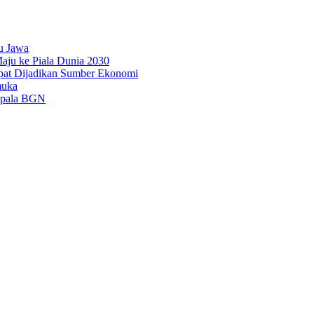
u Jawa
aju ke Piala Dunia 2030
pat Dijadikan Sumber Ekonomi
muka
epala BGN