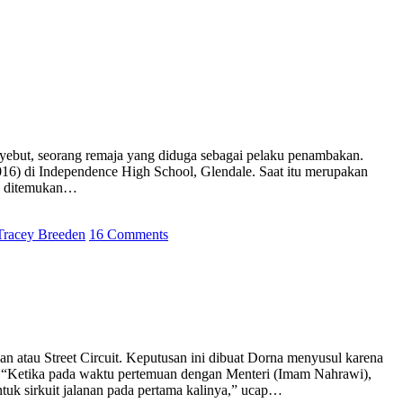
enyebut, seorang remaja yang diduga sebagai pelaku penambakan.
016) di Independence High School, Glendale. Saat itu merupakan
uga ditemukan…
Tracey Breeden
16 Comments
an atau Street Circuit. Keputusan ini dibuat Dorna menyusul karena
. “Ketika pada waktu pertemuan dengan Menteri (Imam Nahrawi),
uk sirkuit jalanan pada pertama kalinya,” ucap…