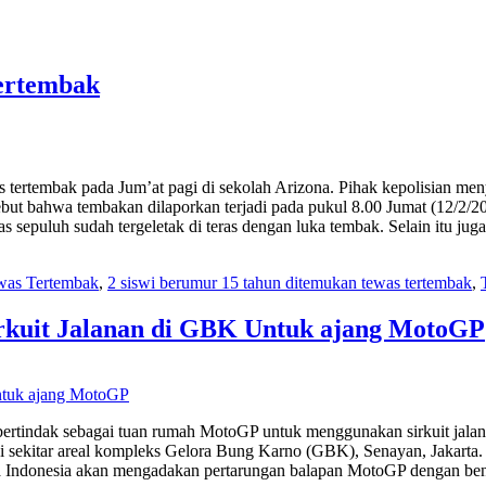
ertembak
as tertembak pada Jum’at pagi di sekolah Arizona. Pihak kepolisian m
but bahwa tembakan dilaporkan terjadi pada pukul 8.00 Jumat (12/2/2
as sepuluh sudah tergeletak di teras dengan luka tembak. Selain itu j
was Tertembak
,
2 siswi berumur 15 tahun ditemukan tewas tertembak
,
rkuit Jalanan di GBK Untuk ajang MotoGP
 bertindak sebagai tuan rumah MotoGP untuk menggunakan sirkuit jalan
 sekitar areal kompleks Gelora Bung Karno (GBK), Senayan, Jakarta
a Indonesia akan mengadakan pertarungan balapan MotoGP dengan bent