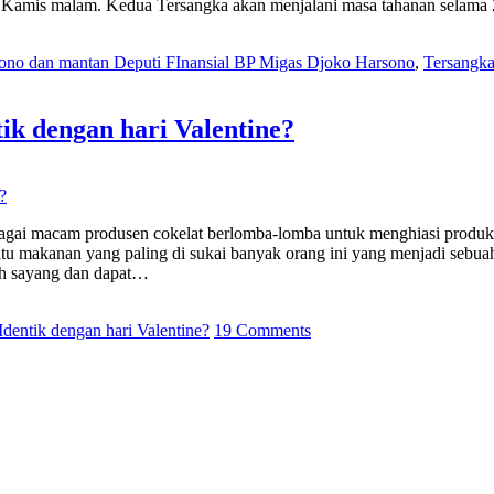
 Kamis malam. Kedua Tersangka akan menjalani masa tahanan selama 2
ono dan mantan Deputi FInansial BP Migas Djoko Harsono
,
Tersangka
ik dengan hari Valentine?
i, berbagai macam produsen cokelat berlomba-lomba untuk menghiasi pro
atu makanan yang paling di sukai banyak orang ini yang menjadi sebuah s
ih sayang dan dapat…
Identik dengan hari Valentine?
19 Comments