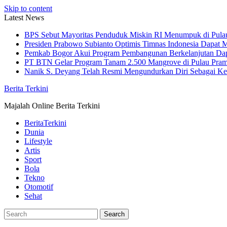
Skip to content
Latest News
BPS Sebut Mayoritas Penduduk Miskin RI Menumpuk di Pula
Presiden Prabowo Subianto Optimis Timnas Indonesia Dapat M
Pemkab Bogor Akui Program Pembangunan Berkelanjutan Da
PT BTN Gelar Program Tanam 2.500 Mangrove di Pulau Pra
Nanik S. Deyang Telah Resmi Mengundurkan Diri Sebagai K
Berita Terkini
Majalah Online Berita Terkini
BeritaTerkini
Dunia
Lifestyle
Artis
Sport
Bola
Tekno
Otomotif
Sehat