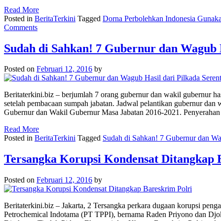
Read More
Posted in
BeritaTerkini
Tagged
Dorna Perbolehkan Indonesia Gunaka
Comments
Sudah di Sahkan! 7 Gubernur dan Wagub Ha
Posted on
Februari 12, 2016
by
Beritaterkini.biz – berjumlah 7 orang gubernur dan wakil gubernur has
setelah pembacaan sumpah jabatan. Jadwal pelantikan gubernur dan
Gubernur dan Wakil Gubernur Masa Jabatan 2016-2021. Penyerahan 
Read More
Posted in
BeritaTerkini
Tagged
Sudah di Sahkan! 7 Gubernur dan Wag
Tersangka Korupsi Kondensat Ditangkap 
Posted on
Februari 12, 2016
by
Beritaterkini.biz – Jakarta, 2 Tersangka perkara dugaan korupsi pe
Petrochemical Indotama (PT TPPI), bernama Raden Priyono dan Djoko