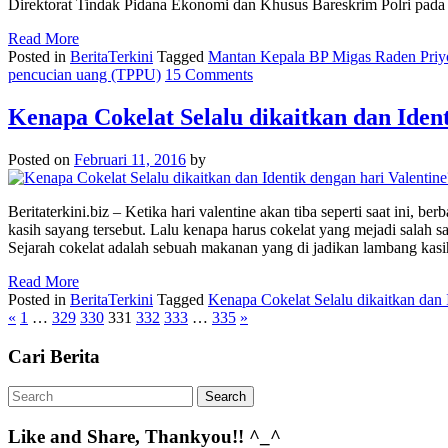
Direktorat Tindak Pidana Ekonomi dan Khusus Bareskrim Polri pada
Read More
Posted in
BeritaTerkini
Tagged
Mantan Kepala BP Migas Raden Priy
pencucian uang (TPPU)
15 Comments
Kenapa Cokelat Selalu dikaitkan dan Ident
Posted on
Februari 11, 2016
by
Beritaterkini.biz – Ketika hari valentine akan tiba seperti saat in
kasih sayang tersebut. Lalu kenapa harus cokelat yang mejadi salah s
Sejarah cokelat adalah sebuah makanan yang di jadikan lambang kas
Read More
Posted in
BeritaTerkini
Tagged
Kenapa Cokelat Selalu dikaitkan dan 
«
1
…
329
330
331
332
333
…
335
»
Cari Berita
Like and Share, Thankyou!! ^_^