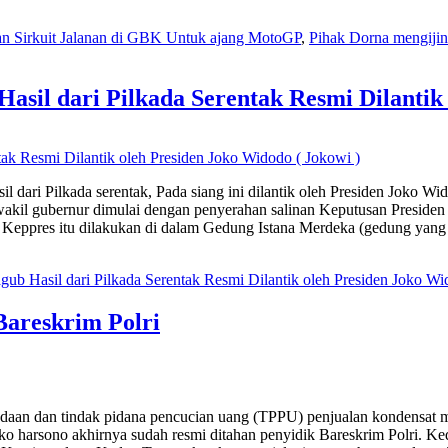
n Sirkuit Jalanan di GBK Untuk ajang MotoGP
,
Pihak Dorna mengijin
sil dari Pilkada Serentak Resmi Dilantik 
il dari Pilkada serentak, Pada siang ini dilantik oleh Presiden Joko Wi
 wakil gubernur dimulai dengan penyerahan salinan Keputusan Presi
Keppres itu dilakukan di dalam Gedung Istana Merdeka (gedung yan
ub Hasil dari Pilkada Serentak Resmi Dilantik oleh Presiden Joko Wi
Bareskrim Polri
ngadaan dan tindak pidana pencucian uang (TPPU) penjualan kondensat 
 harsono akhirnya sudah resmi ditahan penyidik Bareskrim Polri. Ked