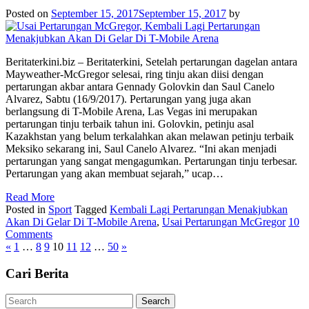
Posted on
September 15, 2017
September 15, 2017
by
Beritaterkini.biz – Beritaterkini, Setelah pertarungan dagelan antara
Mayweather-McGregor selesai, ring tinju akan diisi dengan
pertarungan akbar antara Gennady Golovkin dan Saul Canelo
Alvarez, Sabtu (16/9/2017). Pertarungan yang juga akan
berlangsung di T-Mobile Arena, Las Vegas ini merupakan
pertarungan tinju terbaik tahun ini. Golovkin, petinju asal
Kazakhstan yang belum terkalahkan akan melawan petinju terbaik
Meksiko sekarang ini, Saul Canelo Alvarez. “Ini akan menjadi
pertarungan yang sangat mengagumkan. Pertarungan tinju terbesar.
Pertarungan yang akan membuat sejarah,” ucap…
Read More
Posted in
Sport
Tagged
Kembali Lagi Pertarungan Menakjubkan
Akan Di Gelar Di T-Mobile Arena
,
Usai Pertarungan McGregor
10
Comments
«
1
…
8
9
10
11
12
…
50
»
Cari Berita