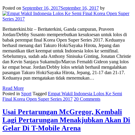
Posted on
September 16, 2017
September 16, 2017
by
Beritaterkini.biz – Beritaterkini, Ganda campuran, Praveen
Jordan/Debby Susanto memperebutkan kesuksesan untuk lolos di
babak perempat final Korea Open Super Series 2017. Keduanya
berhasil menang dari Takuro Hoki/Sayaka Hirota, Jepang dan
memastikan tiket keempat untuk Indonesia lolos ke semifinal.
Sebelumnya, sudah ada Anthony Sinisuka Ginting, Jonatan Christie
dan Kevin Sanjaya Sukamuljo/Marcus Fernaldi Gideon yang lolos
ke empat besar. Jordan/Debby lolos setelah berhasil mengalahkan
pasangan Takuro Hoki/Sayaka Hirota, Jepang, 21-17 dan 21-17.
Keduanya pun mengatakan tidak menemukan…
Read More
Posted in
Sport
Tagged
Empat Wakil Indonesia Lolos Ke Semi
Final Korea Open Super Series 2017
20 Comments
Usai Pertarungan McGregor, Kembali
Lagi Pertarungan Menakjubkan Akan Di
Gelar Di T-Mobile Arena